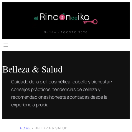
Saltar
al
contenido
Nº 144 · AGOSTO 2026
Belleza & Salud
Cuidado de la piel, cosmética, cabello y bienestar:
consejos prácticos, tendencias de belleza y
recomendaciones honestas contadas desde la
experiencia propia.
HOME
»
BELLEZA & SALUD