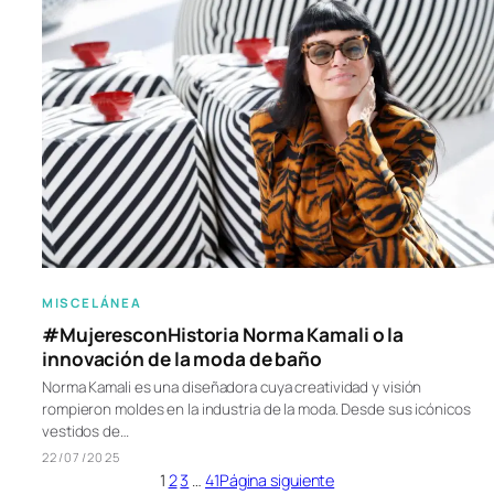
MISCELÁNEA
#MujeresconHistoria Norma Kamali o la
innovación de la moda de baño
Norma Kamali es una diseñadora cuya creatividad y visión
rompieron moldes en la industria de la moda. Desde sus icónicos
vestidos de…
22/07/2025
1
2
3
…
41
Página siguiente