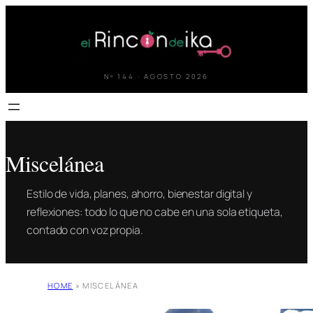
Saltar
al
contenido
Nº 144 · AGOSTO 2026
Miscelánea
Estilo de vida, planes, ahorro, bienestar digital y
reflexiones: todo lo que no cabe en una sola etiqueta,
contado con voz propia.
HOME
»
MISCELÁNEA