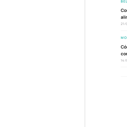
BE
Com
al
21/
MO
Cóm
co
14/