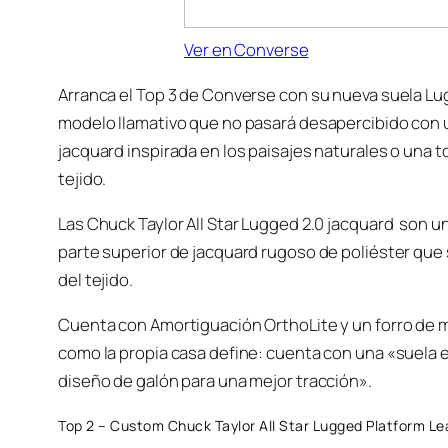
Ver en Converse
Arranca el Top 3 de Converse con su nueva suela L
modelo llamativo que no pasará desapercibido con
jacquard inspirada en los paisajes naturales o una 
tejido.
Las Chuck Taylor All Star Lugged 2.0 jacquard son u
parte superior de jacquard rugoso de poliéster que 
del tejido.
Cuenta con Amortiguación OrthoLite y un forro de m
como la propia casa define: cuenta con una «suela e
diseño de galón para una mejor tracción».
Top 2 – Custom Chuck Taylor All Star Lugged Platform Le