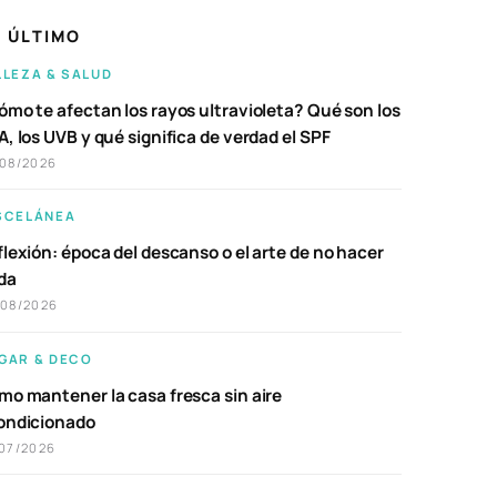
 ÚLTIMO
LLEZA & SALUD
ómo te afectan los rayos ultravioleta? Qué son los
, los UVB y qué significa de verdad el SPF
/08/2026
SCELÁNEA
lexión: época del descanso o el arte de no hacer
da
/08/2026
GAR & DECO
mo mantener la casa fresca sin aire
ondicionado
07/2026