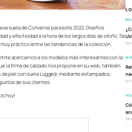
LO
BE
nueva suela de Converse para este 2022. Diseños
¿C
 y efectividad a la hora de los largos días de otoño. Se
UVA
muy práctico entre las tendencias de la colección.
05
mite acercarnos a los modelos más interesantes con la
MI
e la firma de calzado nos propone en su web, también
Ref
ck de piel con suela Lugged; mediante estampados,
na
gustos de sus clientes.
04
os hoy!
HO
Có
ac
28/