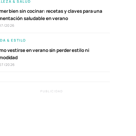
LLEZA & SALUD
er bien sin cocinar: recetas y claves para una
imentación saludable en verano
07/2026
DA & ESTILO
o vestirse en verano sin perder estilo ni
modidad
07/2026
PUBLICIDAD