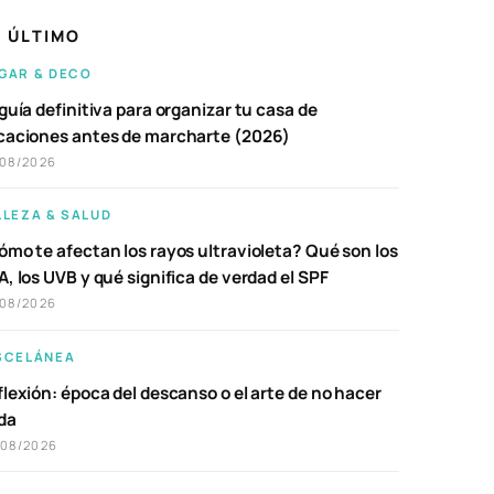
 ÚLTIMO
GAR & DECO
guía definitiva para organizar tu casa de
caciones antes de marcharte (2026)
/08/2026
LLEZA & SALUD
ómo te afectan los rayos ultravioleta? Qué son los
, los UVB y qué significa de verdad el SPF
/08/2026
SCELÁNEA
lexión: época del descanso o el arte de no hacer
da
/08/2026