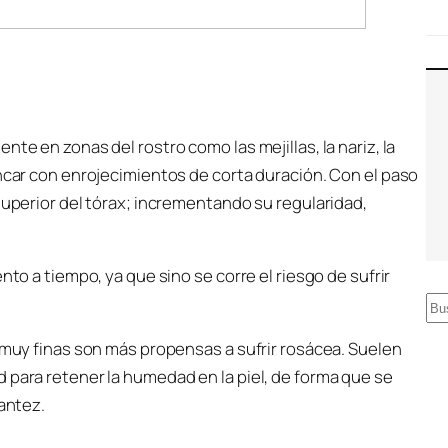
te en zonas del rostro como las mejillas, la nariz, la
ancar con enrojecimientos de corta duración. Con el paso
superior del tórax; incrementando su regularidad,
nto a tiempo, ya que sino se corre el riesgo de sufrir
B
u
y muy finas son más propensas a sufrir rosácea. Suelen
s
 para retener la humedad en la piel, de forma que se
c
rantez.
a
r