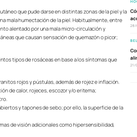
HO
cutáneo que pude darse en distintas zonas de la piel y la
Có
ac
a mala humectación de la piel. Habitualmente, entre
28/
to alentado por una mala micro-circulación y
utáneas que causan sensación de quemazón o picor;
BE
Com
al
stintos tipos de rosáceas en base a los síntomas que
21/
nitos rojos y pústulas, además de rojez e inflación.
ión de calor, rojeces, escozor y/o eritema;
tro.
biertos y tapones de sebo; por ello, la superficie de la
lemas de visión adicionales como hipersensibilidad,