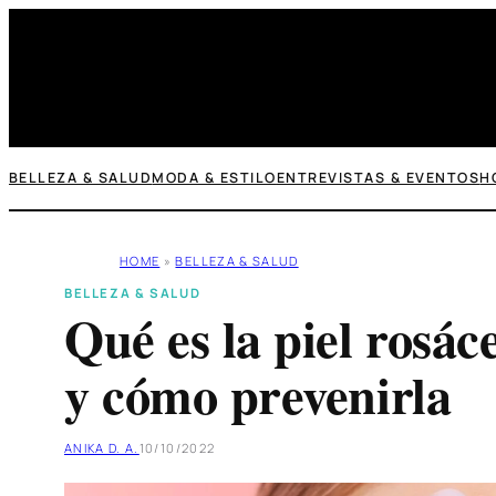
Saltar
al
contenido
BELLEZA & SALUD
MODA & ESTILO
ENTREVISTAS & EVENTOS
H
HOME
»
BELLEZA & SALUD
BELLEZA & SALUD
Qué es la piel rosác
y cómo prevenirla
ANIKA D. A.
10/10/2022