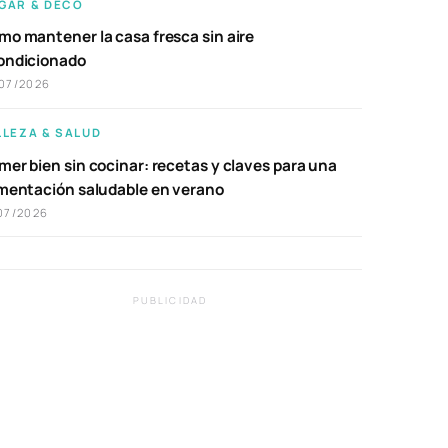
GAR & DECO
mo mantener la casa fresca sin aire
ondicionado
07/2026
LLEZA & SALUD
er bien sin cocinar: recetas y claves para una
imentación saludable en verano
07/2026
PUBLICIDAD