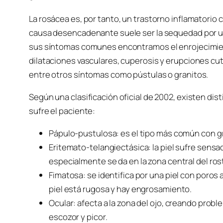
La rosácea es, por tanto, un trastorno inflamatorio 
causa desencadenante suele ser la sequedad por un
sus síntomas comunes encontramos el enrojecimien
dilataciones vasculares, cuperosis y erupciones c
entre otros síntomas como pústulas o granitos.
Según una clasificación oficial de 2002, existen di
sufre el paciente:
Pápulo-pustulosa: es el tipo más común con gra
Eritemato-telangiectásica: la piel sufre sensac
especialmente se da en la zona central del ros
Fimatosa: se identifica por una piel con poros a
piel está rugosa y hay engrosamiento.
Ocular: afecta a la zona del ojo, creando prob
escozor y picor.