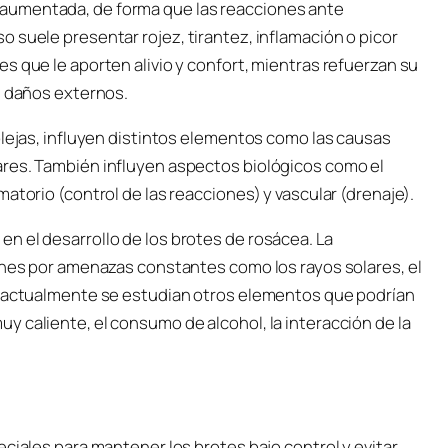
aumentada, de forma que las reacciones ante
 suele presentar rojez, tirantez, inflamación o picor
s que le aporten alivio y confort, mientras refuerzan su
s daños externos.
plejas, influyen distintos elementos como las causas
ares. También influyen aspectos biológicos como el
atorio (control de las reacciones) y vascular (drenaje).
n el desarrollo de los brotes de rosácea. La
iones por amenazas constantes como los rayos solares, el
a, actualmente se estudian otros elementos que podrían
 caliente, el consumo de alcohol, la interacción de la
eciales para mantener los brotes bajo control y evitar