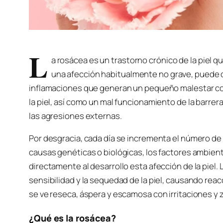
L
a rosácea es un trastorno crónico de la piel qu
una afección habitualmente no grave, puede c
inflamaciones que generan un pequeño malestar co
la piel, así como un mal funcionamiento de la barre
las agresiones externas.
Por desgracia, cada día se incrementa el número de
causas genéticas o biológicas, los factores ambien
directamente al desarrollo esta afección de la piel.
sensibilidad y la sequedad de la piel, causando reac
se ve reseca, áspera y escamosa con irritaciones y 
¿Qué es la rosácea?