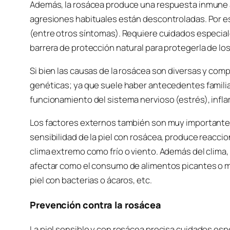
Además, la rosácea produce una respuesta inmune 
agresiones habituales están descontroladas. Por eso
(entre otros síntomas). Requiere cuidados especiale
barrera de protección natural para protegerla de lo
Si bien las causas de la rosácea son diversas y com
genéticas; ya que suele haber antecedentes famili
funcionamiento del sistema nervioso (estrés), inflam
Los factores externos también son muy importante e
sensibilidad de la piel con rosácea, produce reacc
clima extremo como frío o viento. Además del clim
afectar como el consumo de alimentos picantes o muy
piel con bacterias o ácaros, etc.
Prevención contra la rosácea
La piel sensible y con rosácea precisa cuidados esp