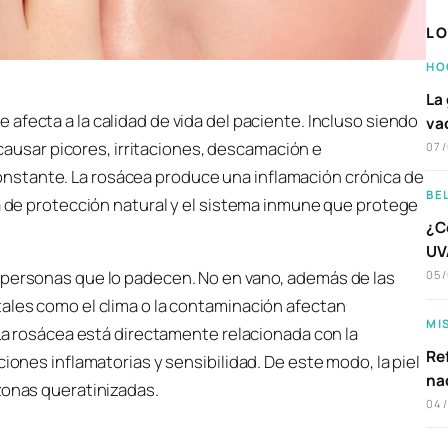
LO
HO
La 
e afecta a la calidad de vida del paciente. Incluso siendo
va
ausar picores, irritaciones, descamación e
07
nstante. La rosácea produce una inflamación crónica de
BE
ra de protección natural y el sistema inmune que protege
¿C
UVA
 personas que lo padecen. No en vano, además de las
05
tales como el clima o la contaminación afectan
MI
 La rosácea está directamente relacionada con la
Ref
ciones inflamatorias y sensibilidad. De este modo, la piel
na
zonas queratinizadas.
04