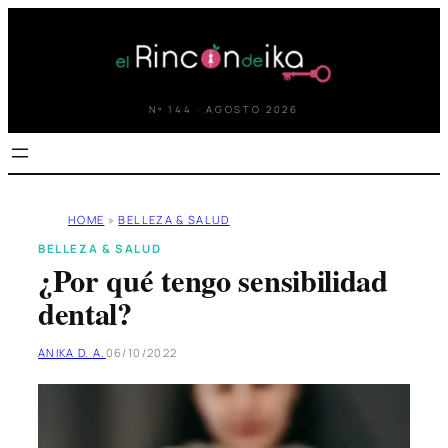
Saltar
al
contenido
Nº 144 · AGOSTO 2026
HOME
»
BELLEZA & SALUD
BELLEZA & SALUD
¿Por qué tengo sensibilidad
dental?
ANIKA D. A.
06/10/2022