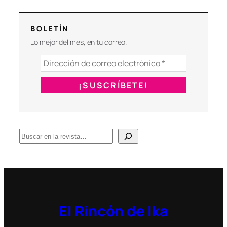
BOLETÍN
Lo mejor del mes, en tu correo.
B
u
s
c
a
r
El Rincón de Ika