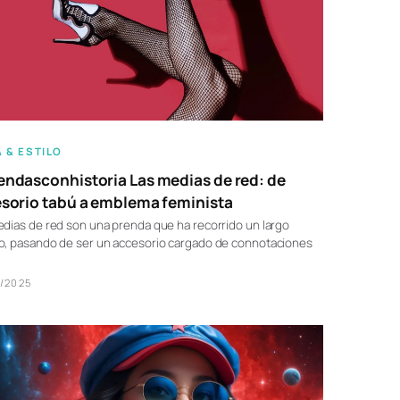
 & ESTILO
ndasconhistoria Las medias de red: de
sorio tabú a emblema feminista
dias de red son una prenda que ha recorrido un largo
o, pasando de ser un accesorio cargado de connotaciones
/2025