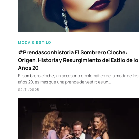
MODA & ESTILO
#Prendasconhistoria El Sombrero Cloche:
Origen, Historia y Resurgimiento del Estilo de lo
Años 20
El sombrero cloche, un accesorio emblemático de la moda de los
años 20, es más que una prenda de vestir; es un…
04/11/2025