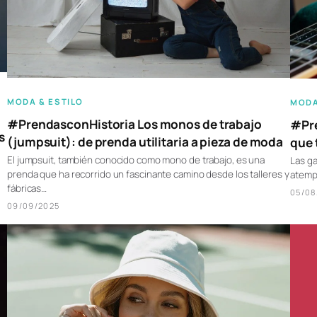
MODA & ESTILO
MODA
#PrendasconHistoria Los monos de trabajo
#Pre
s
(jumpsuit): de prenda utilitaria a pieza de moda
que 
El jumpsuit, también conocido como mono de trabajo, es una
Las ga
prenda que ha recorrido un fascinante camino desde los talleres y
atempo
fábricas…
05/08
09/09/2025