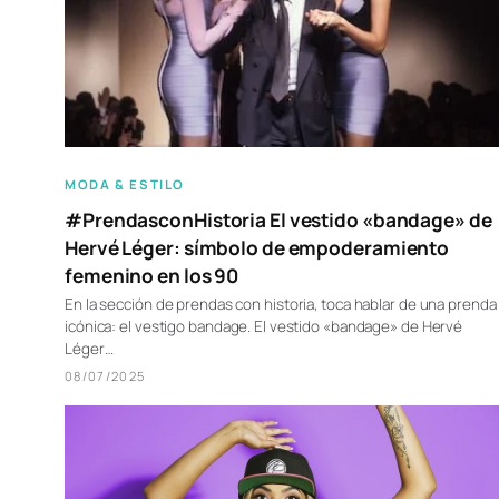
MODA & ESTILO
#PrendasconHistoria El vestido «bandage» de
Hervé Léger: símbolo de empoderamiento
femenino en los 90
En la sección de prendas con historia, toca hablar de una prenda
icónica: el vestigo bandage. El vestido «bandage» de Hervé
Léger…
08/07/2025