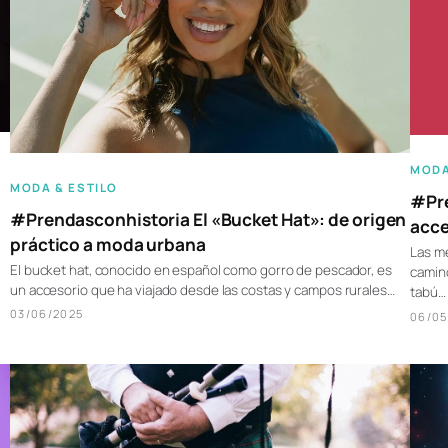
MODA
MODA & ESTILO
#Pre
#Prendasconhistoria El «Bucket Hat»: de origen
acce
práctico a moda urbana
Las me
El bucket hat, conocido en español como gorro de pescador, es
camin
un accesorio que ha viajado desde las costas y campos rurales…
tabú…
03/06/2025
06/05