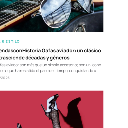
 & ESTILO
ndasconHistoria Gafas aviador: un clásico
trasciende décadas y géneros
fas aviador son más que un simple accesorio; son un ícono
ral que ha resistido el paso del tiempo, conquistando a…
/2025