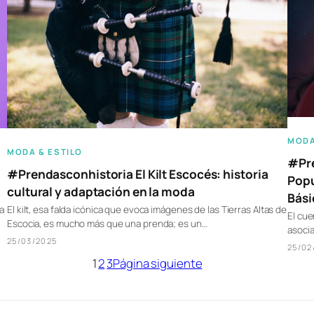
MODA
MODA & ESTILO
#Pre
#Prendasconhistoria El Kilt Escocés: historia
Popu
cultural y adaptación en la moda
Bási
ha
El kilt, esa falda icónica que evoca imágenes de las Tierras Altas de
El cue
Escocia, es mucho más que una prenda; es un…
asocia
25/03/2025
25/02
1
2
3
Página siguiente