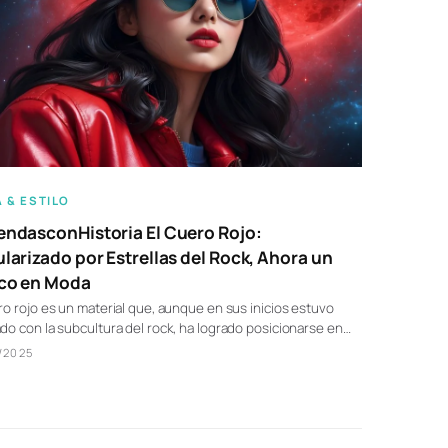
 & ESTILO
ndasconHistoria El Cuero Rojo:
larizado por Estrellas del Rock, Ahora un
co en Moda
ro rojo es un material que, aunque en sus inicios estuvo
do con la subcultura del rock, ha logrado posicionarse en…
/2025