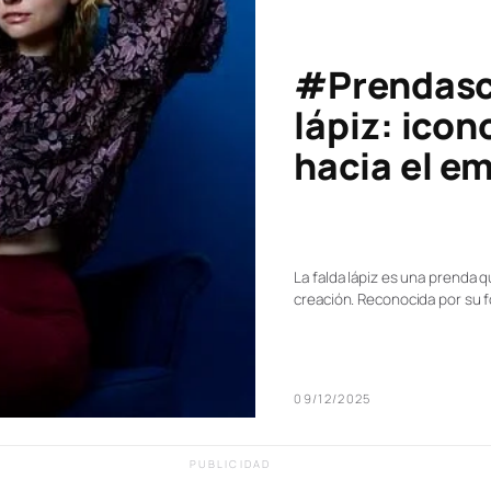
#Prendasco
lápiz: icon
hacia el 
La falda lápiz es una prenda 
creación. Reconocida por su 
09/12/2025
PUBLICIDAD