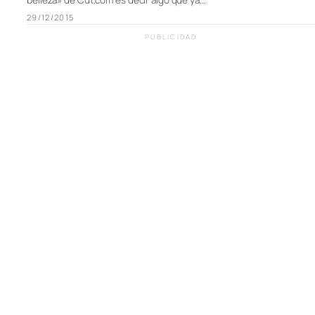
belleza» de Cut.com es decir algo que ya…
29/12/2015
PUBLICIDAD