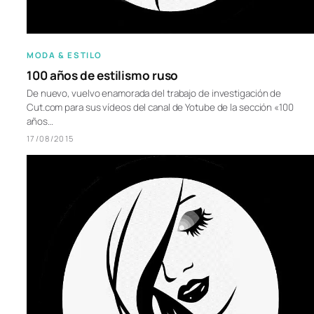
MODA & ESTILO
100 años de estilismo ruso
De nuevo, vuelvo enamorada del trabajo de investigación de
Cut.com para sus vídeos del canal de Yotube de la sección «100
años…
17/08/2015