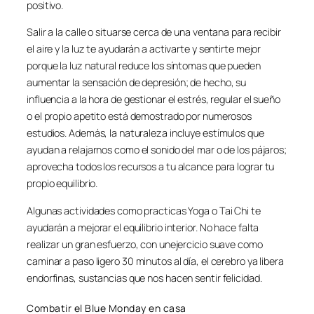
positivo.
Salir a la calle o situarse cerca de una ventana para recibir
el aire y la luz te ayudarán a activarte y sentirte mejor
porque la luz natural reduce los síntomas que pueden
aumentar la sensación de depresión; de hecho, su
influencia a la hora de gestionar el estrés, regular el sueño
o el propio apetito está demostrado por numerosos
estudios. Además, la naturaleza incluye estímulos que
ayudan a relajarnos como el sonido del mar o de los pájaros;
aprovecha todos los recursos a tu alcance para lograr tu
propio equilibrio.
Algunas actividades como practicas Yoga o Tai Chi te
ayudarán a mejorar el equilibrio interior. No hace falta
realizar un gran esfuerzo, con unejercicio suave como
caminar a paso ligero 30 minutos al día, el cerebro ya libera
endorfinas, sustancias que nos hacen sentir felicidad.
Combatir el Blue Monday en casa