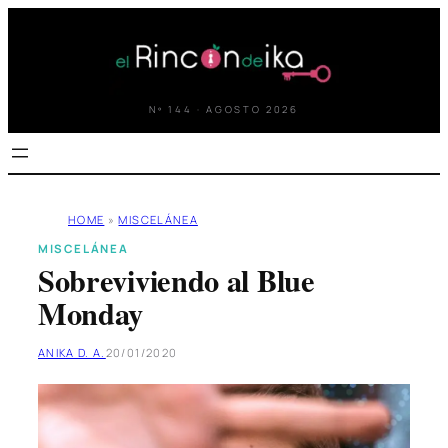
Saltar
al
contenido
Nº 144 · AGOSTO 2026
HOME
»
MISCELÁNEA
MISCELÁNEA
Sobreviviendo al Blue
Monday
ANIKA D. A.
20/01/2020