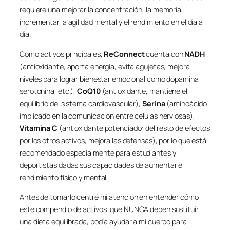
requiere una mejorar la concentración, la memoria,
incrementar la agilidad mental y el rendimiento en el día a
día.
Como activos principales,
ReConnect
cuenta con
NADH
(antioxidante, aporta energía, evita agujetas, mejora
niveles para lograr bienestar emocional como dopamina
serotonina, etc.),
CoQ10
(antioxidante, mantiene el
equilibrio del sistema cardiovascular),
Serina
(aminoácido
implicado en la comunicación entre células nerviosas),
Vitamina C
(antioxidante potenciador del resto de efectos
por los otros activos, mejora las defensas), por lo que está
recomendado especialmente para estudiantes y
deportistas dadas sus capacidades de aumentar el
rendimiento físico y mental.
Antes de tomarlo centré mi atención en entender cómo
este compendio de activos, que NUNCA deben sustituir
una dieta equilibrada, podía ayudar a mi cuerpo para