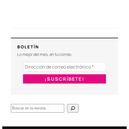
BOLETÍN
Lo mejor del mes, en tu correo.
B
u
s
c