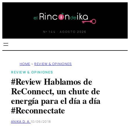
Saltar
al
contenido
Nº 144 · AGOSTO 2026
HOME
»
REVIEW & OPINIONES
REVIEW & OPINIONES
#Review Hablamos de
ReConnect, un chute de
energía para el día a día
#Reconnectate
ANIKA D. A.
10/06/2018