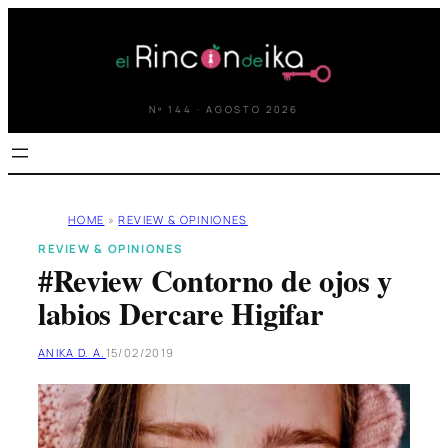
Saltar
al
contenido
Nº 144 · AGOSTO 2026
HOME
»
REVIEW & OPINIONES
REVIEW & OPINIONES
#Review Contorno de ojos y
labios Dercare Higifar
ANIKA D. A.
15/02/2019