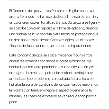
El Contorno de ojos y labios Dercare de Higifar posee un
aroma floral que me ha recordado a la limpieza del jazmín y
un color cremoso en tonalidad blanca. Su textura es ligera y
se absorbe con gran rapidez a la hora de aplicarlo, dejando
una mínima película sobre la piel a modo de protección que
no deja aspecto grasiento. Como es lógico por el tipo de
filosofía del laboratorio, es un producto sin parabenos.
Este contorno de ojos se aplica mediante movimientos
circulares comenzando desde el borde exterior del ojo
hacia el lagrimal para potenciar la buena circulación y el
drenaje de la zona para potenciar el efecto antiojeras y
antibolsas. Sobre todo, me ha resultado útil a la hora de
hidratar la zona del contorno de los ojos, ya que mejorando
la hidratación también mejora el aspecto general de la
mirada y las líneas de expresión se van reduciendo poco a
poco.