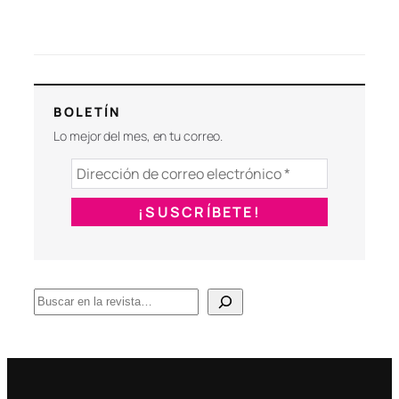
BOLETÍN
Lo mejor del mes, en tu correo.
B
u
s
c
a