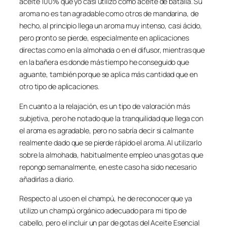
aceite 100% que yo casi utilizo como aceite de batalla. Su
aroma no es tan agradable como otros de mandarina, de
hecho, al principio llega un aroma muy intenso, casi ácido,
pero pronto se pierde, especialmente en aplicaciones
directas como en la almohada o en el difusor, mientras que
en la bañera es donde más tiempo he conseguido que
aguante, también porque se aplica más cantidad que en
otro tipo de aplicaciones.
En cuanto a la relajación, es un tipo de valoración más
subjetiva, pero he notado que la tranquilidad que llega con
el aroma es agradable, pero no sabría decir si calmante
realmente dado que se pierde rápido el aroma. Al utilizarlo
sobre la almohada, habitualmente empleo unas gotas que
repongo semanalmente, en este caso ha sido necesario
añadirlas a diario.
Respecto al uso en el champú, he de reconocer que ya
utilizo un champú orgánico adecuado para mi tipo de
cabello, pero el incluir un par de gotas del Aceite Esencial