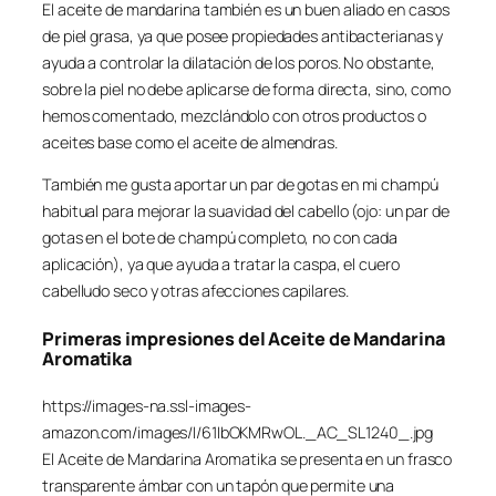
El aceite de mandarina también es un buen aliado en casos
de piel grasa, ya que posee propiedades antibacterianas y
ayuda a controlar la dilatación de los poros. No obstante,
sobre la piel no debe aplicarse de forma directa, sino, como
hemos comentado, mezclándolo con otros productos o
aceites base como el aceite de almendras.
También me gusta aportar un par de gotas en mi champú
habitual para mejorar la suavidad del cabello (ojo: un par de
gotas en el bote de champú completo, no con cada
aplicación), ya que ayuda a tratar la caspa, el cuero
cabelludo seco y otras afecciones capilares.
Primeras impresiones del Aceite de Mandarina
Aromatika
https://images-na.ssl-images-
amazon.com/images/I/61IbOKMRwOL._AC_SL1240_.jpg
El Aceite de Mandarina Aromatika se presenta en un frasco
transparente ámbar con un tapón que permite una