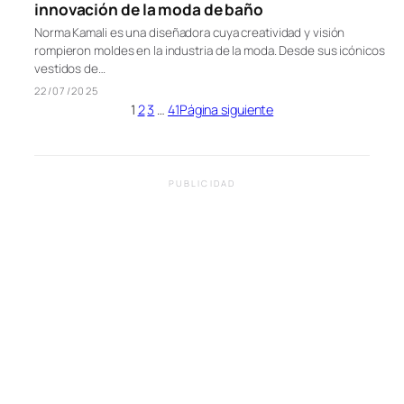
innovación de la moda de baño
Norma Kamali es una diseñadora cuya creatividad y visión
rompieron moldes en la industria de la moda. Desde sus icónicos
vestidos de…
22/07/2025
1
2
3
…
41
Página siguiente
PUBLICIDAD