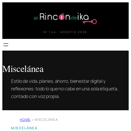
Saltar
al
contenido
Nº 144 · AGOSTO 2026
Miscelánea
Estilo de vida, planes, ahorro, bienestar digital y
reflexiones: todo lo que no cabe en una sola etiqueta,
contado con voz propia.
HOME
»
MISCELÁNEA
MISCELÁNEA