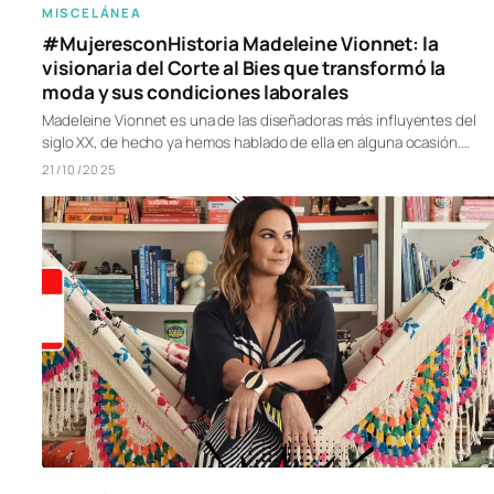
MISCELÁNEA
#MujeresconHistoria Madeleine Vionnet: la
visionaria del Corte al Bies que transformó la
moda y sus condiciones laborales
Madeleine Vionnet es una de las diseñadoras más influyentes del
siglo XX, de hecho ya hemos hablado de ella en alguna ocasión.…
21/10/2025