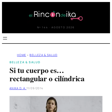
Saltar
al
contenido
Nº 144 · AGOSTO 2026
HOME
»
BELLEZA & SALUD
BELLEZA & SALUD
Si tu cuerpo es…
rectangular o cilíndrica
ANIKA D. A.
11/09/2014