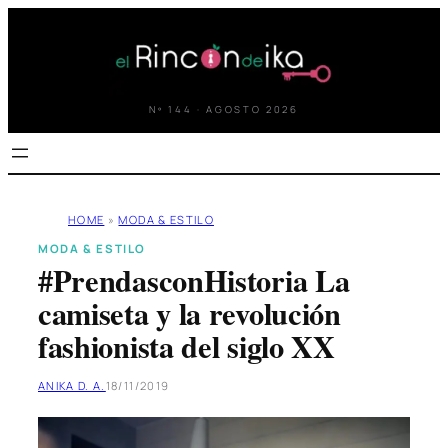
Saltar
al
contenido
Nº 144 · AGOSTO 2026
HOME
»
MODA & ESTILO
MODA & ESTILO
#PrendasconHistoria La
camiseta y la revolución
fashionista del siglo XX
ANIKA D. A.
18/11/2019