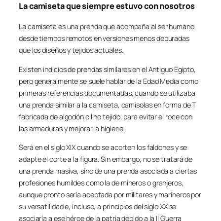
La camiseta que siempre estuvo con nosotros
La camiseta es una prenda que acompaña al ser humano
desde tiempos remotos en versiones menos depuradas
que los diseños y tejidos actuales.
Existen indicios de prendas similares en el Antiguo Egipto,
pero generalmente se suele hablar de la Edad Media como
primeras referencias documentadas, cuando se utilizaba
una prenda similar a la camiseta, camisolas en forma de T
fabricada de algodón o lino tejido, para evitar el roce con
las armaduras y mejorar la higiene.
Será en el siglo XIX cuando se acorten los faldones y se
adapte el corte a la figura. Sin embargo, no se tratará de
una prenda masiva, sino de una prenda asociada a ciertas
profesiones humildes como la de mineros o granjeros,
aunque pronto sería aceptada por militares y marineros por
su versatilidad e, incluso, a principios del siglo XX se
asociaría a ese héroe de la patria debido a la II Guerra