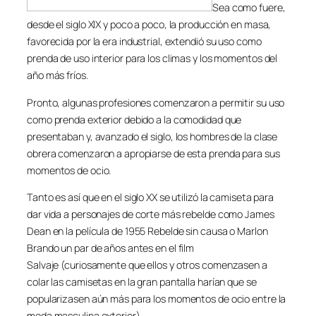
Sea como fuere,
desde el siglo XIX y poco a poco, la producción en masa,
favorecida por la era industrial, extendió su uso como
prenda de uso interior para los climas y los momentos del
año más fríos.
Pronto, algunas profesiones comenzaron a permitir su uso
como prenda exterior debido a la comodidad que
presentaban y, avanzado el siglo, los hombres de la clase
obrera comenzaron a apropiarse de esta prenda para sus
momentos de ocio.
Tanto es así que en el siglo XX se utilizó la camiseta para
dar vida a personajes de corte más rebelde como James
Dean en la película de 1955
Rebelde sin causa
o Marlon
Brando un par de años antes en el film
Salvaje
(curiosamente que ellos y otros comenzasen a
colar las camisetas en la gran pantalla harían que se
popularizasen aún más para los momentos de ocio entre la
moda masculina exterior).