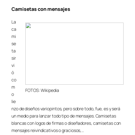
Camisetas con mensajes
La
ca
mi
se
ta
sir
vi
ó
co
m
FOTOS: Wikipedia
o
lie
nzo de diseños variopintos, pero sobre todo, fue, es y será
un medio para lanzar todo tipo de mensajes. Camisetas
blancas con logos de firmas o diseñadores, camisetas con
mensajes reivindicativos o graciosos,…