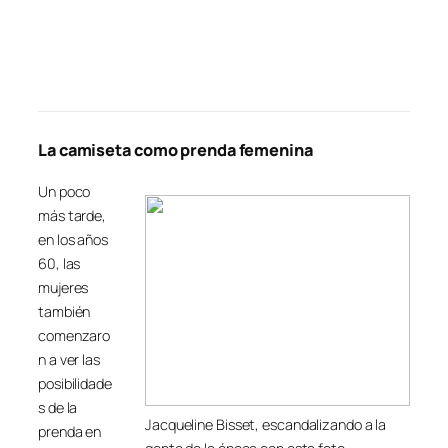
La camiseta como prenda femenina
Un poco
más tarde,
en los años
60, las
mujeres
también
comenzaro
n a ver las
posibilidade
s de la
Jacqueline Bisset, escandalizando a la
prenda en