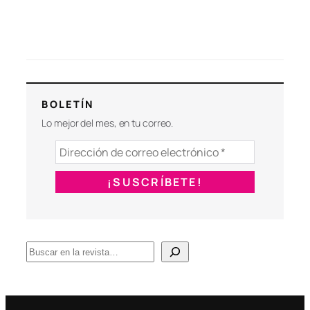
BOLETÍN
Lo mejor del mes, en tu correo.
B
u
s
c