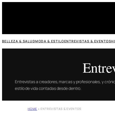
Saltar
al
contenido
BELLEZA & SALUD
MODA & ESTILO
ENTREVISTAS & EVENTOS
H
Entre
Entrevistas a creadores, marcas y profesionales, y crón
estilo de vida contadas desde dentro.
HOME
»
ENTREVISTAS & EVENTOS