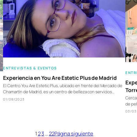
ENTREVISTAS & EVENTOS
ENTR
Experiencia en You Are Estetic Plus de Madrid
Expe
El Centro You Are Estetic Plus, ubicado en frente del Mercado de
Torr
Chamartín de Madrid, es un centro de belleza con servicios…
Cerca 
01/08/2023
de pel
03/03
1
2
3
…
22
Página siguiente