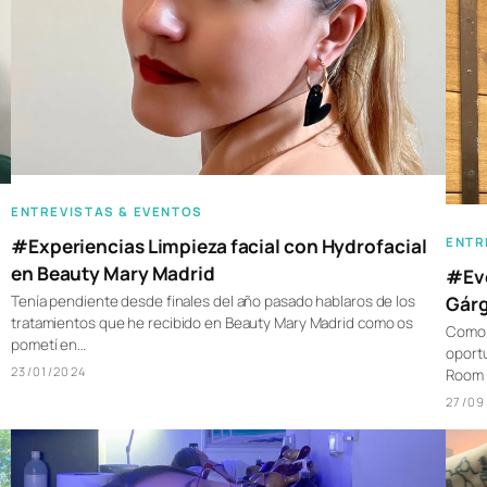
ENTREVISTAS & EVENTOS
ENTR
#Experiencias Limpieza facial con Hydrofacial
en Beauty Mary Madrid
#Eve
Gárg
Tenía pendiente desde finales del año pasado hablaros de los
tratamientos que he recibido en Beauty Mary Madrid como os
Como 
pometí en…
oportu
23/01/2024
Room 
27/09