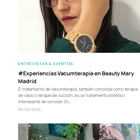
ENTREVISTAS & EVENTOS
#Experiencias Vacumterapia en Beauty Mary
Madrid
El tratamiento de Vacumterapia, también conocida como terapia
de vacío o terapia de succión, es un tratamiento estético
interesante de conocer. En…
06/02/2024