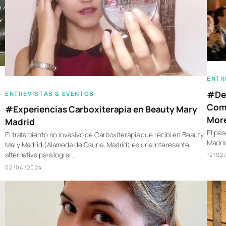
ENTR
#Des
ENTREVISTAS & EVENTOS
Comp
#Experiencias Carboxiterapia en Beauty Mary
More
Madrid
El pas
El tratamiento no invasivo de Carboxiterapia que recibí en Beauty
Madrid
Mary Madrid (Alameda de Osuna, Madrid) es una interesante
alternativa para lograr…
12/02
02/04/2024