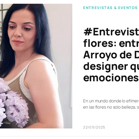
ENTREVISTAS & EVENTOS
#Entrevist
flores: en
Arroyo de 
designer q
emociones 
En un mundo donde lo efímero
en las flores no solo belleza, 
22/05/2025