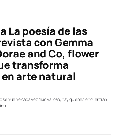
a La poesía de las
trevista con Gemma
Dorae and Co, flower
ue transforma
en arte natural
 se vuelve cada vez más valioso, hay quienes encuentran
sino…