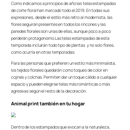
Como indicamos a principios de año las telas estampadas
de corte floral han marcado todo el 2019. En todas sus
expresiones, desde el estilo más retro al modernista, las
flores seguirán presentes en todos los rincones y las
paredes florales son unas de ellas, aunque poco a poco
perderán protagonismo.Las telas estampadas de esta
temporada incluirán todo tipo de plantas y no solo flores,
como ocurría en otras temporadas.
Para las personas que prefieren un estilo más minimalista,
los tejidos florales quedarán como toques de color en
cojines y colchas. Permiten dar un toque cálido a cualquier
espacio y pueden elegirse telas más románticas o más
agresivas según el resto de la decoración.
Animal print también en tu hogar
Dentro de los estampados que evocan a la naturaleza,