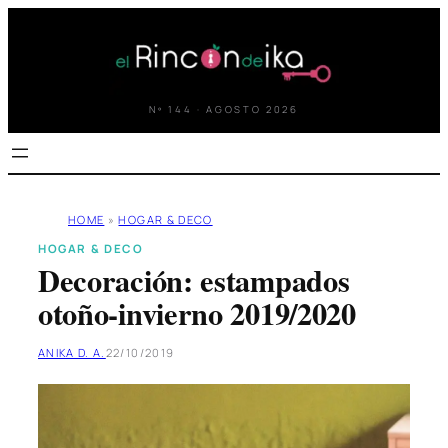
Saltar
al
contenido
Nº 144 · AGOSTO 2026
HOME
»
HOGAR & DECO
HOGAR & DECO
Decoración: estampados
otoño-invierno 2019/2020
ANIKA D. A.
22/10/2019