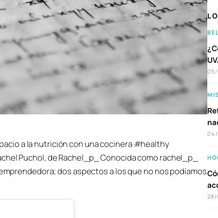
LO
BE
¿C
UVA
05
MI
Ref
na
04
pacio a la nutrición con una cocinera #healthy
s Rachel Puchol, de Rachel_p_ Conocida como rachel_p_
HO
 y emprendedora; dos aspectos a los que no nos podíamos
Có
ac
28/