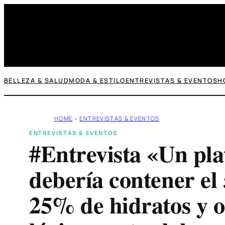
Saltar
al
contenido
BELLEZA & SALUD
MODA & ESTILO
ENTREVISTAS & EVENTOS
H
HOME
»
ENTREVISTAS & EVENTOS
ENTREVISTAS & EVENTOS
#Entrevista «Un pla
debería contener el
25% de hidratos y o