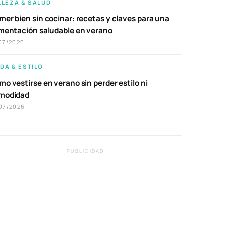
LLEZA & SALUD
er bien sin cocinar: recetas y claves para una
imentación saludable en verano
07/2026
DA & ESTILO
o vestirse en verano sin perder estilo ni
modidad
07/2026
PUBLICIDAD