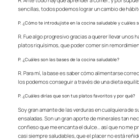
R. Ante todo hay que aprender a comer; y por supu
sencillas, todos podemos lograr un cambio de hábi
P. ¿Cómo te introdujiste en la cocina saludable y cuáles s
R. Fue algo progresivo gracias a querer llevar unos
platos riquísimos, que poder comer sin remordimie
P. ¿Cuáles son las bases de la cocina saludable?
R. Para mí, la base es saber cómo alimentarse corre
los podemos conseguir a través de una dieta equilibr
P. ¿Cuáles dirías que son tus platos favoritos y por qué?
Soy gran amante de las verduras en cualquiera de s
ensaladas. Son un gran aporte de minerales tan nec
confieso que me encanta el dulce… así que no me pr
casi siempre saludables, que el placer no está reñi