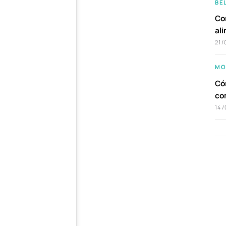
BE
Com
al
21/
MO
Cóm
co
14/