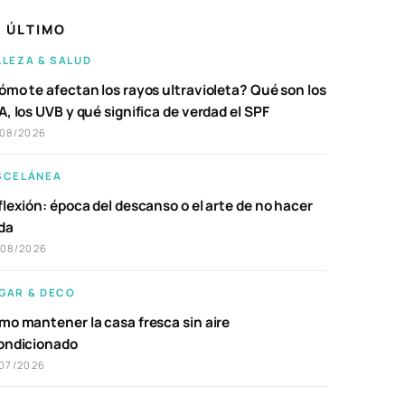
 ÚLTIMO
LLEZA & SALUD
ómo te afectan los rayos ultravioleta? Qué son los
, los UVB y qué significa de verdad el SPF
/08/2026
SCELÁNEA
lexión: época del descanso o el arte de no hacer
da
/08/2026
GAR & DECO
mo mantener la casa fresca sin aire
ondicionado
07/2026