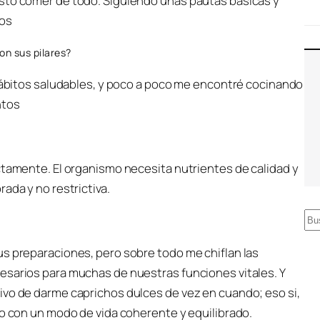
esto comer de todo. Siguiendo unas pautas básicas y
tos
on sus pilares?
 hábitos saludables, y poco a poco me encontré cocinando
ntos
ctamente. El organismo necesita nutrientes de calidad y
ada y no restrictiva.
B
u
us preparaciones, pero sobre todo me chiflan las
s
esarios para muchas de nuestras funciones vitales. Y
c
ivo de darme caprichos dulces de vez en cuando; eso si,
a
do con un modo de vida coherente y equilibrado.
r