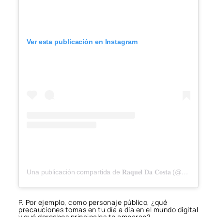
Ver esta publicación en Instagram
Una publicación compartida de 𝐑𝐚𝐪𝐮𝐞𝐥 𝐃𝐚 𝐂𝐨𝐬𝐭𝐚 (@ra.dacosta)
P. Por ejemplo, como personaje público, ¿qué
precauciones tomas en tu día a día en el mundo digital
y qué derechos principales te amparan?