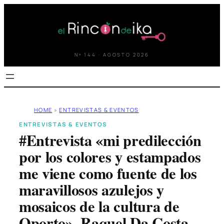
Saltar
al
contenido
Nº 144 · AGOSTO 2026
HOME
»
ENTREVISTAS & EVENTOS
ENTREVISTAS & EVENTOS
#Entrevista «mi predilección
por los colores y estampados
me viene como fuente de los
maravillosos azulejos y
mosaicos de la cultura de
Oporto», Raquel Da Costa