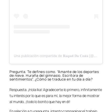
Una publicación compartida de 𝐑𝐚𝐪𝐮𝐞𝐥 𝐃𝐚 𝐂𝐨𝐬𝐭𝐚 (@ra.dacosta)
Pregunta. Te defines como. “Amante de los deportes
de nieve. Huraña del gimnasio. Escritora de
sentimientos”. ¿Cómo se traduce en tu día a día?
Respuesta. ¡Hola Ika! Agradecerte lo primero, infinitamente
tu interés por lo que es para mí, la mejor forma de mostrar
al mundo, ¡todo lo bonito que hay en él!
En relación a tu pregunta, intento compaginar el trabajo