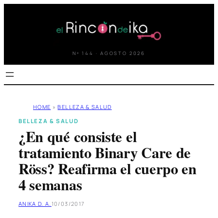
Saltar
al
contenido
Nº 144 · AGOSTO 2026
HOME
»
BELLEZA & SALUD
BELLEZA & SALUD
¿En qué consiste el
tratamiento Binary Care de
Röss? Reafirma el cuerpo en
4 semanas
ANIKA D. A.
10/03/2017