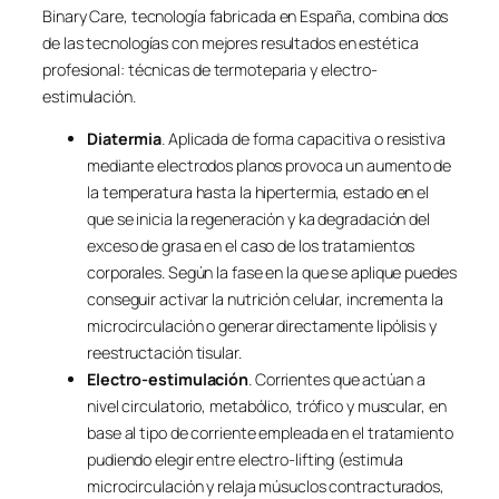
Binary Care, tecnología fabricada en España, combina dos
de las tecnologías con mejores resultados en estética
profesional: técnicas de termoteparia y electro-
estimulación.
Diatermia
. Aplicada de forma capacitiva o resistiva
mediante electrodos planos provoca un aumento de
la temperatura hasta la hipertermia, estado en el
que se inicia la regeneración y ka degradación del
exceso de grasa en el caso de los tratamientos
corporales. Según la fase en la que se aplique puedes
conseguir activar la nutrición celular, incrementa la
microcirculación o generar directamente lipólisis y
reestructación tisular.
Electro-estimulación
. Corrientes que actúan a
nivel circulatorio, metabólico, trófico y muscular, en
base al tipo de corriente empleada en el tratamiento
pudiendo elegir entre electro-lifting (estimula
microcirculación y relaja músuclos contracturados,