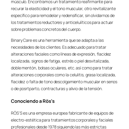
músculo. Encontramos un tratamiento reafirmante para
recurar la elasticidad y el tono muscular, otro revitalizante
específico para remodelar y redensificar, sin olvidarnos de
los tratamientos reductores y anticelulíticos para actuar
sobre problemas concretos del cuerpo.
Binary Care es una herramienta que se adapta a las
necesidades de los clientes. Es adecuado para tratar
alteraciones faciales como líneas de expresión, flacidez
localizada, signos de fatiga, estrés o piel desvitalizada,
doble mentón, bolsas oculares, etc. así como para tratar
alteraciones corporales como la celulitis, grasa localizada,
flacidez o falta de tono descolgamiento muscular en senos
o de posrtparto, contracturas y alivio de la tensión.
Conociendo a Rös’s
RÖS’S es una empresa europea fabricante de equipos de
electro-estética para tratamientos corporales y faciales
profesionales desde 1978 siguiendo las más estrictas