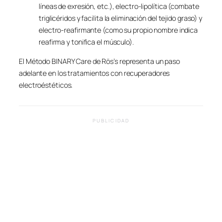
líneas de exresión, etc.), electro-lipolítica (combate
triglicéridos y facilita la eliminación del tejido graso) y
electro-reafirmante (como su propio nombre indica
reafirma y tonifica el músculo).
El Método BINARY Care de Rös’s representa un paso
adelante en los tratamientos con recuperadores
electroéstéticos.
PUBLICIDAD