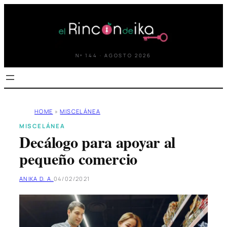
Saltar
al
contenido
Nº 144 · AGOSTO 2026
HOME
»
MISCELÁNEA
MISCELÁNEA
Decálogo para apoyar al
pequeño comercio
ANIKA D. A.
04/02/2021