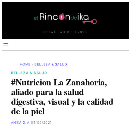
Saltar
al
contenido
Nº 144 · AGOSTO 2026
HOME
»
BELLEZA & SALUD
BELLEZA & SALUD
#Nutricion La Zanahoria,
aliado para la salud
digestiva, visual y la calidad
de la piel
ANIKA D. A.
03/02/2021