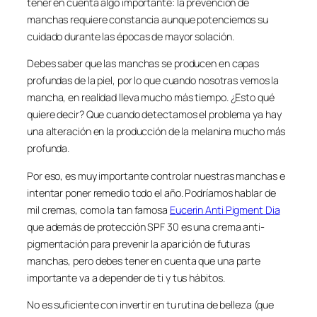
tener en cuenta algo importante: la prevención de
manchas requiere constancia aunque potenciemos su
cuidado durante las épocas de mayor solación.
Debes saber que las manchas se producen en capas
profundas de la piel, por lo que cuando nosotras vemos la
mancha, en realidad lleva mucho más tiempo. ¿Esto qué
quiere decir? Que cuando detectamos el problema ya hay
una alteración en la producción de la melanina mucho más
profunda.
Por eso, es muy importante controlar nuestras manchas e
intentar poner remedio todo el año. Podríamos hablar de
mil cremas, como la tan famosa
Eucerin Anti Pigment Dia
que además de protección SPF 30 es una crema anti-
pigmentación para prevenir la aparición de futuras
manchas, pero debes tener en cuenta que una parte
importante va a depender de ti y tus hábitos.
No es suficiente con invertir en tu rutina de belleza (que