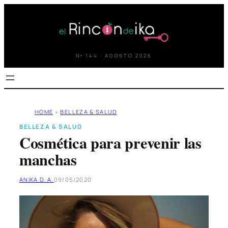
Saltar
al
contenido
Nº 144 · AGOSTO 2026
HOME
»
BELLEZA & SALUD
BELLEZA & SALUD
Cosmética para prevenir las
manchas
ANIKA D. A.
09/05/2020