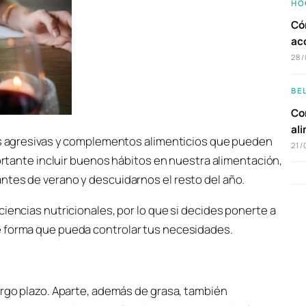
HO
Có
ac
28/
BE
Com
al
tas agresivas y complementos alimenticios que pueden
21/
portante incluir buenos hábitos en nuestra alimentación,
ntes de verano y descuidarnos el resto del año.
iencias nutricionales, por lo que si decides ponerte a
e forma que pueda controlar tus necesidades.
argo plazo. Aparte, además de grasa, también