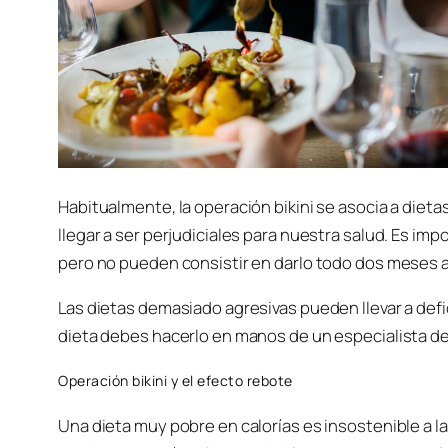
Habitualmente, la operación bikini se asocia a die
llegar a ser perjudiciales para nuestra salud. Es im
pero no pueden consistir en darlo todo dos meses a
Las dietas demasiado agresivas pueden llevar a defic
dieta debes hacerlo en manos de un especialista d
Operación bikini y el efecto rebote
Una dieta muy pobre en calorías es insostenible a l