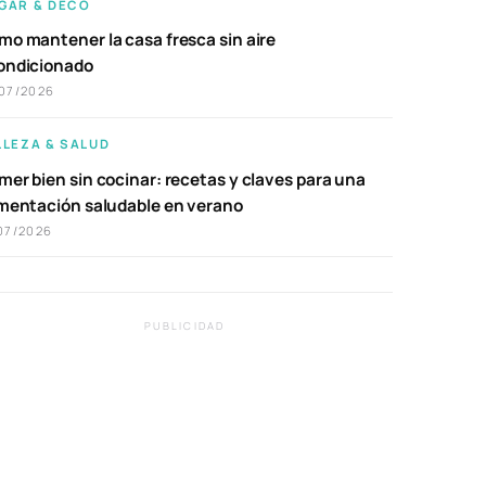
GAR & DECO
mo mantener la casa fresca sin aire
ondicionado
07/2026
LLEZA & SALUD
er bien sin cocinar: recetas y claves para una
imentación saludable en verano
07/2026
PUBLICIDAD