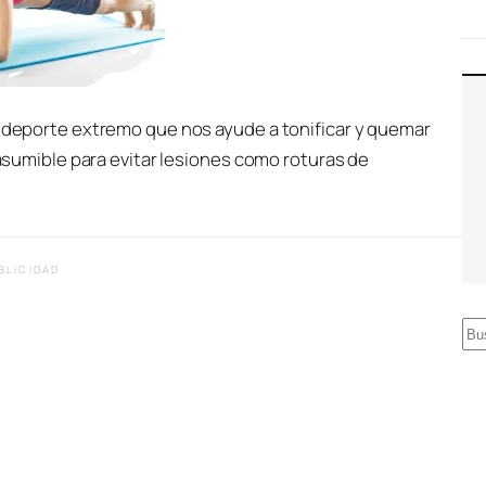
n deporte extremo que nos ayude a tonificar y quemar
o asumible para evitar lesiones como roturas de
BLICIDAD
B
u
s
c
a
r