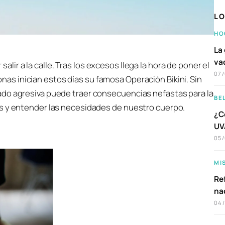
LO
HO
La 
va
lir a la calle. Tras los excesos llega la hora de poner el
07
nas inician estos días su famosa Operación Bikini. Sin
ado agresiva puede traer consecuencias nefastas para la
BE
es y entender las necesidades de nuestro cuerpo.
¿C
UVA
05
MI
Ref
na
04