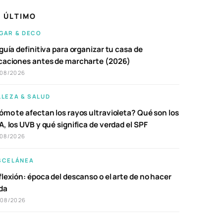
 ÚLTIMO
GAR & DECO
guía definitiva para organizar tu casa de
caciones antes de marcharte (2026)
/08/2026
LLEZA & SALUD
ómo te afectan los rayos ultravioleta? Qué son los
, los UVB y qué significa de verdad el SPF
/08/2026
SCELÁNEA
lexión: época del descanso o el arte de no hacer
da
/08/2026