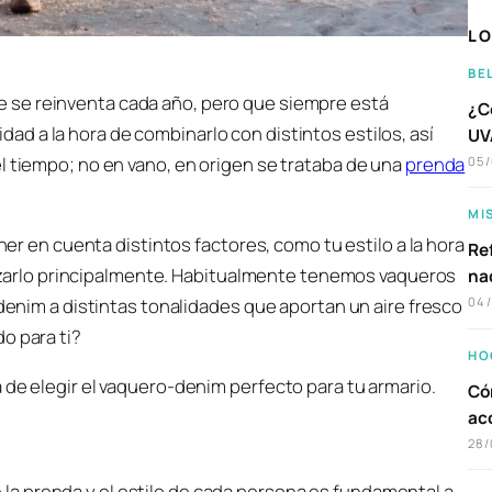
LO
BE
ue se reinventa cada año, pero que siempre está
¿C
dad a la hora de combinarlo con distintos estilos, así
UVA
l tiempo; no en vano, en origen se trataba de una
prenda
05
MI
ener en cuenta distintos factores, como tu estilo a la hora
Ref
tilizarlo principalmente. Habitualmente tenemos vaqueros
na
 denim a distintas tonalidades que aportan un aire fresco
04
o para ti?
HO
 de elegir el vaquero-denim perfecto para tu armario.
Có
ac
28/
a prenda y el estilo de cada persona es fundamental a