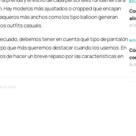
BE
ión. Hay modelos más ajustados o cropped que encajan
Com
 vaqueros más anchos como los tipo balloon generan
al
os outfits casuals.
21/
 adecuado, debemos tener en cuenta qué tipo de pantalón
MO
cuerpo que más queremos destacar cuando los usemos. En
Cóm
mos de hacer un breve repaso por las características en
co
14/
BLICIDAD