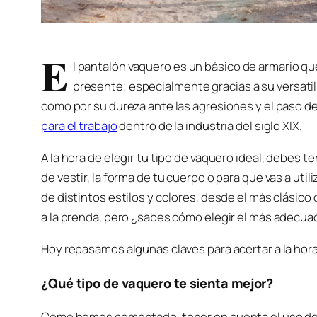
E
l pantalón vaquero es un básico de armario q
presente; especialmente gracias a su versatili
como por su dureza ante las agresiones y el paso de
para el trabajo
dentro de la industria del siglo XIX.
A la hora de elegir tu tipo de vaquero ideal, debes t
de vestir, la forma de tu cuerpo o para qué vas a u
de distintos estilos y colores, desde el más clásico
a la prenda, pero ¿sabes cómo elegir el más adecuad
Hoy repasamos algunas claves para acertar a la hora
¿Qué tipo de vaquero te sienta mejor?
Como hemos comentado, tener en cuenta el uso de l