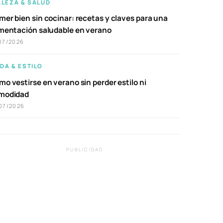
LLEZA & SALUD
er bien sin cocinar: recetas y claves para una
imentación saludable en verano
07/2026
DA & ESTILO
o vestirse en verano sin perder estilo ni
modidad
07/2026
PUBLICIDAD