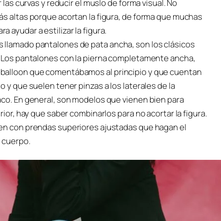
 las curvas y reducir el muslo de forma visual. No
ás altas porque acortan la figura, de forma que muchas
 ayudar a estilizar la figura.
 llamado pantalones de pata ancha, son los clásicos
. Los pantalones con la pierna completamente ancha,
 balloon que comentábamos al principio y que cuentan
 y que suelen tener pinzas a los laterales de la
aco. En general, son modelos que vienen bien para
rior, hay que saber combinarlos para no acortar la figura.
ien con prendas superiores ajustadas que hagan el
l cuerpo.