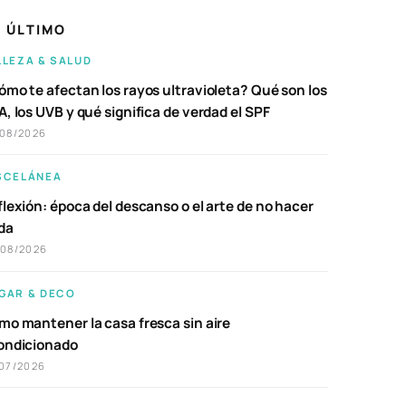
 ÚLTIMO
LLEZA & SALUD
ómo te afectan los rayos ultravioleta? Qué son los
, los UVB y qué significa de verdad el SPF
/08/2026
SCELÁNEA
lexión: época del descanso o el arte de no hacer
da
/08/2026
GAR & DECO
mo mantener la casa fresca sin aire
ondicionado
07/2026