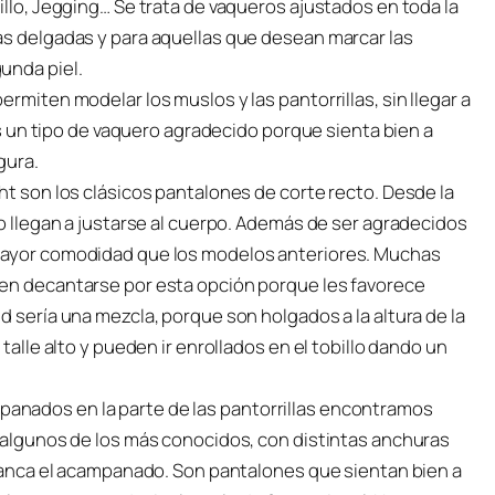
illo, Jegging… Se trata de vaqueros ajustados en toda la
ás delgadas y para aquellas que desean marcar las
unda piel.
rmiten modelar los muslos y las pantorrillas, sin llegar a
 es un tipo de vaquero agradecido porque sienta bien a
gura.
ht son los clásicos pantalones de corte recto. Desde la
no llegan a justarse al cuerpo. Además de ser agradecidos
 mayor comodidad que los modelos anteriores. Muchas
len decantarse por esta opción porque les favorece
d sería una mezcla, porque son holgados a la altura de la
talle alto y pueden ir enrollados en el tobillo dando un
anados en la parte de las pantorrillas encontramos
n algunos de los más conocidos, con distintas anchuras
rranca el acampanado. Son pantalones que sientan bien a