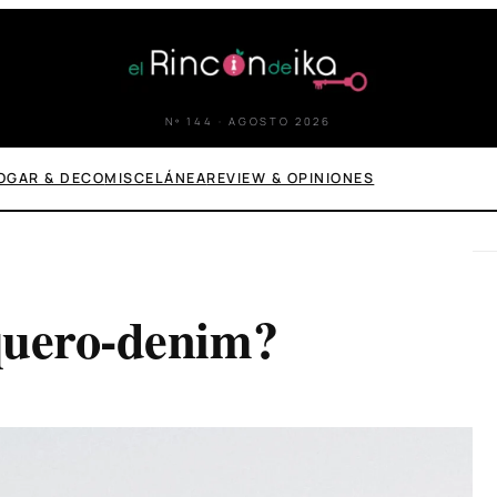
Nº 144 · AGOSTO 2026
OGAR & DECO
MISCELÁNEA
REVIEW & OPINIONES
quero-denim?