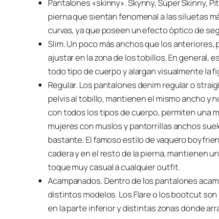
Pantalones «skinny». Skynny, Súper Skinny, Pit
pierna que sientan fenomenal a las siluetas m
curvas, ya que poseen un efecto óptico de seg
Slim. Un poco más anchos que los anteriores, pe
ajustar en la zona de los tobillos. En general,
todo tipo de cuerpo y alargan visualmente la fi
Regular. Los pantalones denim regular o straig
pelvis al tobillo, mantienen el mismo ancho y 
con todos los tipos de cuerpo, permiten una
mujeres con muslos y pantorrillas anchos sue
bastante. El famoso estilo de vaquero boyfrien
cadera y en el resto de la pierna, mantienen un 
toque muy casual a cualquier outfit.
Acampanados. Dentro de los pantalones acamp
distintos modelos. Los Flare o los bootcut so
en la parte inferior y distintas zonas donde a