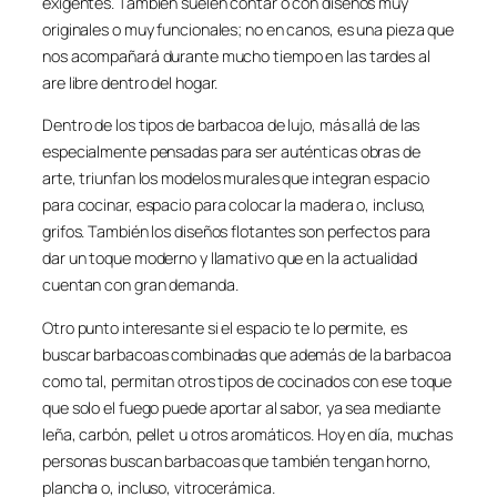
exigentes. También suelen contar o con diseños muy
originales o muy funcionales; no en canos, es una pieza que
nos acompañará durante mucho tiempo en las tardes al
are libre dentro del hogar.
Dentro de los tipos de barbacoa de lujo, más allá de las
especialmente pensadas para ser auténticas obras de
arte, triunfan los modelos murales que integran espacio
para cocinar, espacio para colocar la madera o, incluso,
grifos. También los diseños flotantes son perfectos para
dar un toque moderno y llamativo que en la actualidad
cuentan con gran demanda.
Otro punto interesante si el espacio te lo permite, es
buscar barbacoas combinadas que además de la barbacoa
como tal, permitan otros tipos de cocinados con ese toque
que solo el fuego puede aportar al sabor, ya sea mediante
leña, carbón, pellet u otros aromáticos. Hoy en día, muchas
personas buscan barbacoas que también tengan horno,
plancha o, incluso, vitrocerámica.