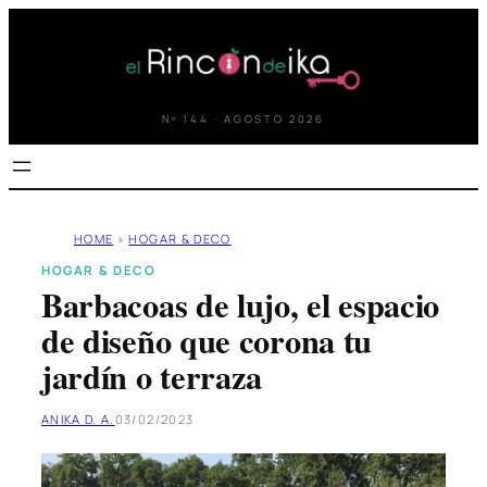
Saltar
al
contenido
Nº 144 · AGOSTO 2026
HOME
»
HOGAR & DECO
HOGAR & DECO
Barbacoas de lujo, el espacio
de diseño que corona tu
jardín o terraza
ANIKA D. A.
03/02/2023