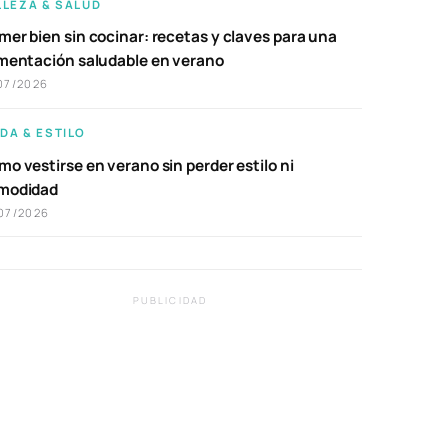
LLEZA & SALUD
er bien sin cocinar: recetas y claves para una
imentación saludable en verano
07/2026
DA & ESTILO
o vestirse en verano sin perder estilo ni
modidad
07/2026
PUBLICIDAD