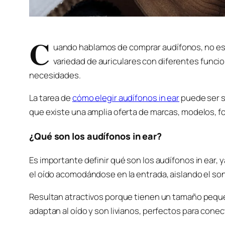
C
uando hablamos de comprar audífonos, no es 
variedad de auriculares con diferentes func
necesidades.
La tarea de
cómo elegir audífonos in ear
puede ser si
que existe una amplia oferta de marcas, modelos, 
¿Qué son los audífonos in ear?
Es importante definir qué son los audífonos in ear,
el oído acomodándose en la entrada, aislando el son
Resultan atractivos porque tienen un tamaño peque
adaptan al oído y son livianos, perfectos para cone