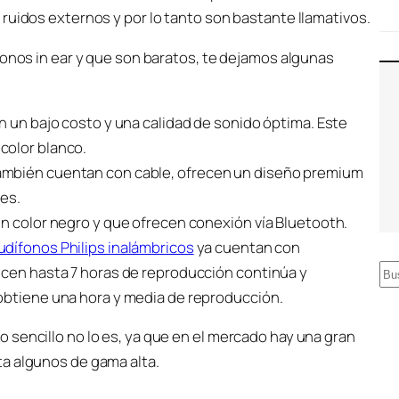
ruidos externos y por lo tanto son bastante llamativos.
fonos in ear y que son baratos, te dejamos algunas
n un bajo costo y una calidad de sonido óptima. Este
color blanco.
ambién cuentan con cable, ofrecen un diseño premium
les.
en color negro y que ofrecen conexión vía Bluetooth.
udífonos Philips inalámbricos
ya cuentan con
ecen hasta 7 horas de reproducción continúa y
B
obtiene una hora y media de reproducción.
u
s
 sencillo no lo es, ya que en el mercado hay una gran
c
a algunos de gama alta.
a
r