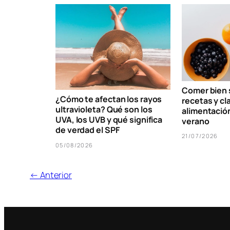
Comer bien s
¿Cómo te afectan los rayos
recetas y cl
ultravioleta? Qué son los
alimentació
UVA, los UVB y qué significa
verano
de verdad el SPF
21/07/2026
05/08/2026
← Anterior