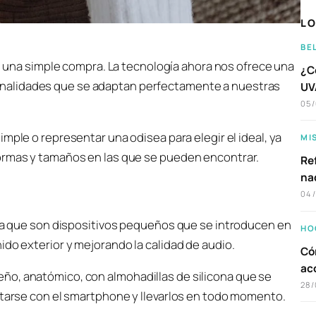
LO
BE
una simple compra. La tecnología ahora nos ofrece una
¿C
ionalidades que se adaptan perfectamente a nuestras
UVA
05
mple o representar una odisea para elegir el ideal, ya
MI
formas y tamaños en las que se pueden encontrar.
Ref
na
04
 ya que son dispositivos pequeños que se introducen en
HO
ido exterior y mejorando la calidad de audio.
Có
ac
ño, anatómico, con almohadillas de silicona que se
28/
ctarse con el smartphone y llevarlos en todo momento.