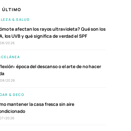
 ÚLTIMO
LLEZA & SALUD
ómo te afectan los rayos ultravioleta? Qué son los
, los UVB y qué significa de verdad el SPF
/08/2026
SCELÁNEA
lexión: época del descanso o el arte de no hacer
da
/08/2026
GAR & DECO
mo mantener la casa fresca sin aire
ondicionado
07/2026