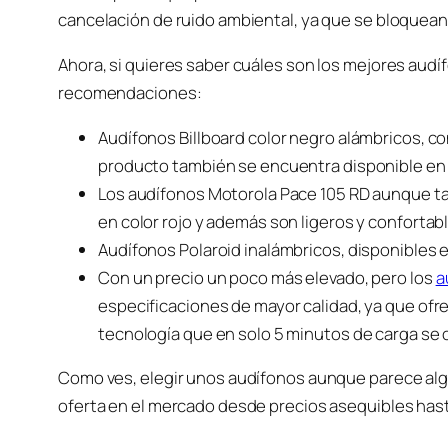
cancelación de ruido ambiental, ya que se bloquean 
Ahora, si quieres saber cuáles son los mejores audí
recomendaciones:
Audífonos Billboard color negro alámbricos, co
producto también se encuentra disponible en 
Los audífonos Motorola Pace 105 RD aunque t
en color rojo y además son ligeros y confortab
Audífonos Polaroid inalámbricos, disponibles 
Con un precio un poco más elevado, pero los
a
especificaciones de mayor calidad, ya que ofr
tecnología que en solo 5 minutos de carga se 
Como ves, elegir unos audífonos aunque parece algo
oferta en el mercado desde precios asequibles hast