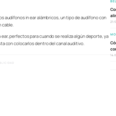
BE
Com
al
s audífonos in ear alámbricos, un tipo de audífono con
21/
 cable.
MO
ear, perfectos para cuando se realiza algún deporte, ya
Cóm
ta con colocarlos dentro del canal auditivo.
co
14/
BLICIDAD