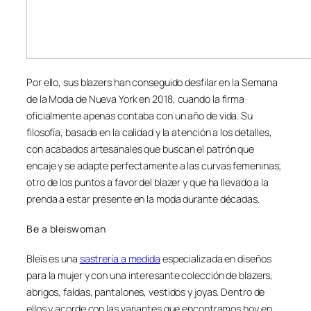
Por ello, sus blazers han conseguido desfilar en la Semana
de la Moda de Nueva York en 2018, cuando la firma
oficialmente apenas contaba con un año de vida. Su
filosofía, basada en la calidad y la atención a los detalles,
con acabados artesanales que buscan el patrón que
encaje y se adapte perfectamente a las curvas femeninas;
otro de los puntos a favor del blazer y que ha llevado a la
prenda a estar presente en la moda durante décadas.
Be a
bleiswoman
Bleïs es una
sastrería a medida
especializada en diseños
para la mujer y con una interesante colección de blazers,
abrigos, faldas, pantalones, vestidos y joyas. Dentro de
ellos y acorde con las variantes que encontramos hoy en