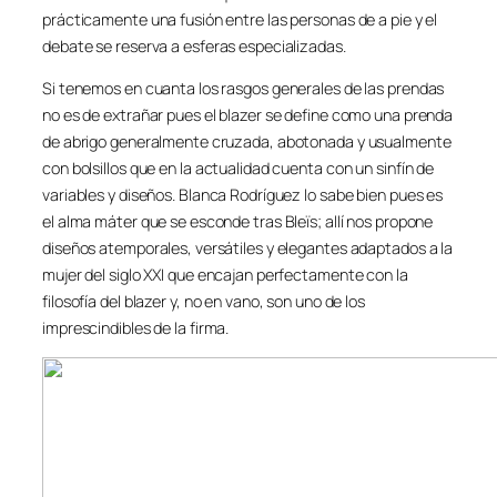
prácticamente una fusión entre las personas de a pie y el
debate se reserva a esferas especializadas.
Si tenemos en cuanta los rasgos generales de las prendas
no es de extrañar pues el blazer se define como una prenda
de abrigo generalmente cruzada, abotonada y usualmente
con bolsillos que en la actualidad cuenta con un sinfín de
variables y diseños. Blanca Rodríguez lo sabe bien pues es
el alma máter que se esconde tras Bleïs; allí nos propone
diseños atemporales, versátiles y elegantes adaptados a la
mujer del siglo XXI que encajan perfectamente con la
filosofía del blazer y, no en vano, son uno de los
imprescindibles de la firma.