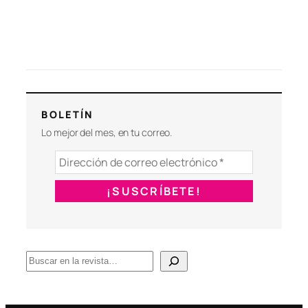
BOLETÍN
Lo mejor del mes, en tu correo.
B
u
s
c