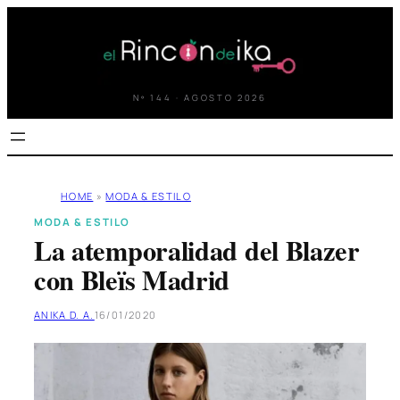
Saltar
al
contenido
Nº 144 · AGOSTO 2026
HOME
»
MODA & ESTILO
MODA & ESTILO
La atemporalidad del Blazer
con Bleïs Madrid
ANIKA D. A.
16/01/2020