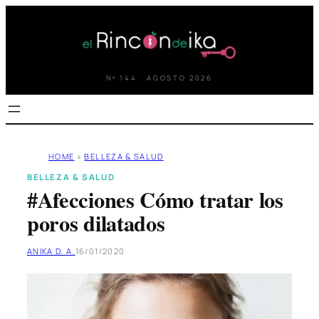
Saltar
al
contenido
Nº 144 · AGOSTO 2026
HOME
»
BELLEZA & SALUD
BELLEZA & SALUD
#Afecciones Cómo tratar los
poros dilatados
ANIKA D. A.
16/01/2020