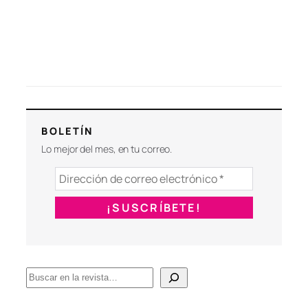
BOLETÍN
Lo mejor del mes, en tu correo.
B
u
s