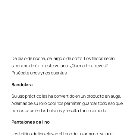
De día o de noche, de largo o de corto. Los flecos serán
sinónimo de éxito este verano. ¿Que no te atreves?
Pruébate unos y nos cuentas.
Bandolera
Su uso práctico las ha convertido en un producto en auge.
Además de su rollo cool nos permiten guardar todo eso que
no nos cabe en los bolsillos y resulta tan incómodo.
Pantalones de lino
Los tejidos de lino elevan el tono de tu armario, ya que