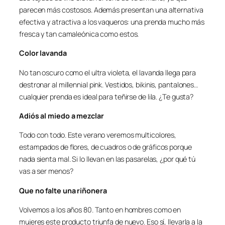
parecen más costosos. Además presentan una alternativa
efectiva y atractiva a los vaqueros: una prenda mucho más
fresca y tan camaleónica como estos.
Color lavanda
No tan oscuro como el ultra violeta, el lavanda llega para
destronar al
millennial pink
. Vestidos, bikinis, pantalones…
cualquier prenda es ideal para teñirse de lila. ¿Te gusta?
Adiós al miedo a mezclar
Todo con todo. Este verano veremos multicolores,
estampados de flores, de cuadros o de gráficos porque
nada sienta mal. Si lo llevan en las pasarelas, ¿por qué tú
vas a ser menos?
Que no falte una riñonera
Volvemos a los años 80. Tanto en hombres como en
mujeres este producto triunfa de nuevo. Eso sí, llevarla a la