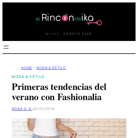
Saltar
al
contenido
Nº 144 · AGOSTO 2026
HOME
»
MODA & ESTILO
MODA & ESTILO
Primeras tendencias del
verano con Fashionalia
ANIKA D. A.
26/05/2018