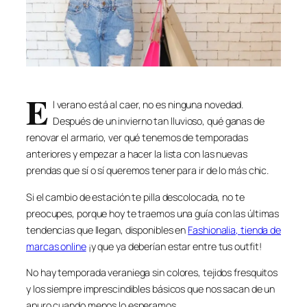
E
l verano está al caer, no es ninguna novedad.
Después de un invierno tan lluvioso, qué ganas de
renovar el armario, ver qué tenemos de temporadas
anteriores y empezar a hacer la lista con las nuevas
prendas que sí o sí queremos tener para ir de lo más chic.
Si el cambio de estación te pilla descolocada, no te
preocupes, porque hoy te traemos una guía con las últimas
tendencias que llegan, disponibles en
Fashionalia, tienda de
marcas online
¡y que ya deberían estar entre tus outfit!
No hay temporada veraniega sin colores, tejidos fresquitos
y los siempre imprescindibles básicos que nos sacan de un
apuro cuando menos lo esperamos.