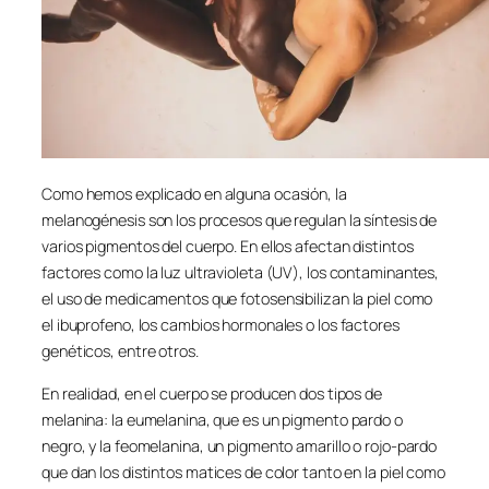
Como hemos explicado en alguna ocasión, la
melanogénesis son los procesos que regulan la síntesis de
varios pigmentos del cuerpo. En ellos afectan distintos
factores como la luz ultravioleta (UV), los contaminantes,
el uso de medicamentos que fotosensibilizan la piel como
el ibuprofeno, los cambios hormonales o los factores
genéticos, entre otros.
En realidad, en el cuerpo se producen dos tipos de
melanina: la eumelanina, que es un pigmento pardo o
negro, y la feomelanina, un pigmento amarillo o rojo-pardo
que dan los distintos matices de color tanto en la piel como