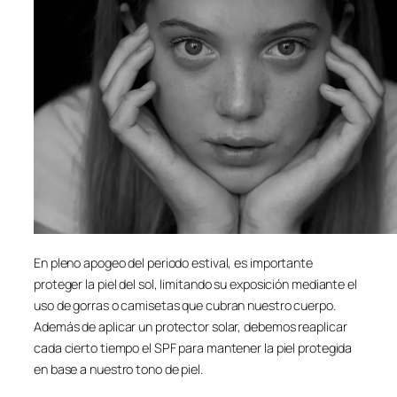
En pleno apogeo del periodo estival, es importante
proteger la piel del sol, limitando su exposición mediante el
uso de gorras o camisetas que cubran nuestro cuerpo.
Además de aplicar un protector solar, debemos reaplicar
cada cierto tiempo el SPF para mantener la piel protegida
en base a nuestro tono de piel.