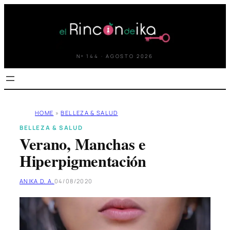
Saltar
al
contenido
Nº 144 · AGOSTO 2026
HOME
»
BELLEZA & SALUD
BELLEZA & SALUD
Verano, Manchas e
Hiperpigmentación
ANIKA D. A.
04/08/2020