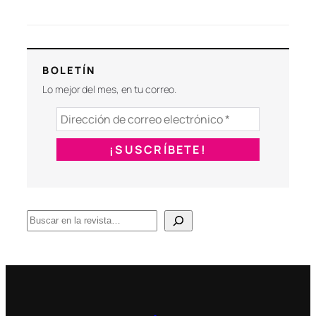
BOLETÍN
Lo mejor del mes, en tu correo.
B
u
s
c
a
r