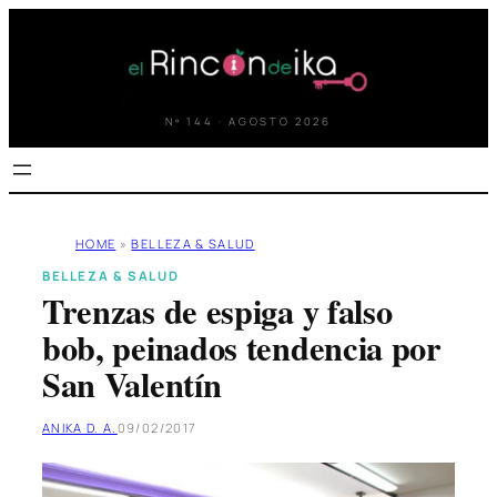
Saltar
al
contenido
Nº 144 · AGOSTO 2026
HOME
»
BELLEZA & SALUD
BELLEZA & SALUD
Trenzas de espiga y falso
bob, peinados tendencia por
San Valentín
ANIKA D. A.
09/02/2017