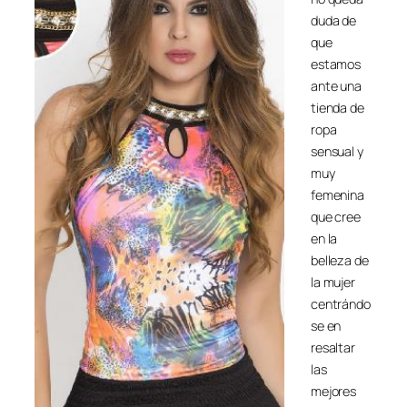
duda de
que
estamos
ante una
tienda de
ropa
sensual y
muy
femenina
que cree
en la
belleza de
la mujer
centrándo
se en
resaltar
las
mejores