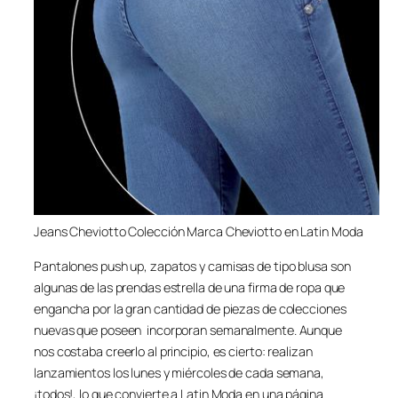
Jeans Cheviotto Colección Marca Cheviotto en Latin Moda
Pantalones push up, zapatos y camisas de tipo blusa son
algunas de las prendas estrella de una firma de ropa que
engancha por la gran cantidad de piezas de colecciones
nuevas que poseen incorporan semanalmente. Aunque
nos costaba creerlo al principio, es cierto: realizan
lanzamientos los lunes y miércoles de cada semana,
¡todos!, lo que convierte a Latin Moda en una página