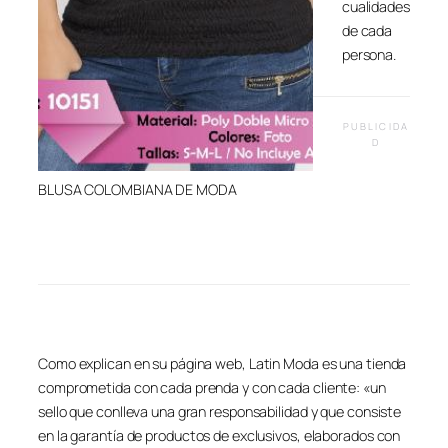
cualidades
de cada
persona.
PUBLICIDA
D
BLUSA COLOMBIANA DE MODA
Como explican en su página web, Latin Moda es una tienda
comprometida con cada prenda y con cada cliente: «un
sello que conlleva una gran responsabilidad y que consiste
en la garantía de productos de exclusivos, elaborados con