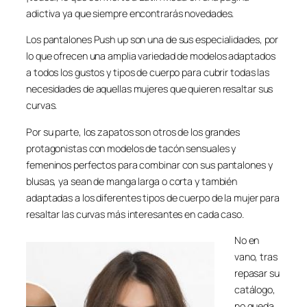
adictiva ya que siempre encontrarás novedades.
Los pantalones Push up son una de sus especialidades, por
lo que ofrecen una amplia variedad de modelos adaptados
a todos los gustos y tipos de cuerpo para cubrir todas las
necesidades de aquellas mujeres que quieren resaltar sus
curvas.
Por su parte, los zapatos son otros de los grandes
protagonistas con modelos de tacón sensuales y
femeninos perfectos para combinar con sus pantalones y
blusas, ya sean de manga larga o corta y también
adaptadas a los diferentes tipos de cuerpo de la mujer para
resaltar las curvas más interesantes en cada caso.
No en
vano, tras
repasar su
catálogo,
no queda