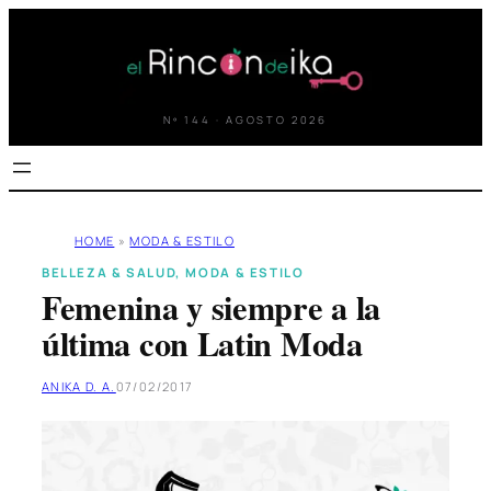
Saltar
al
contenido
Nº 144 · AGOSTO 2026
HOME
»
MODA & ESTILO
BELLEZA & SALUD
, 
MODA & ESTILO
Femenina y siempre a la
última con Latin Moda
ANIKA D. A.
07/02/2017