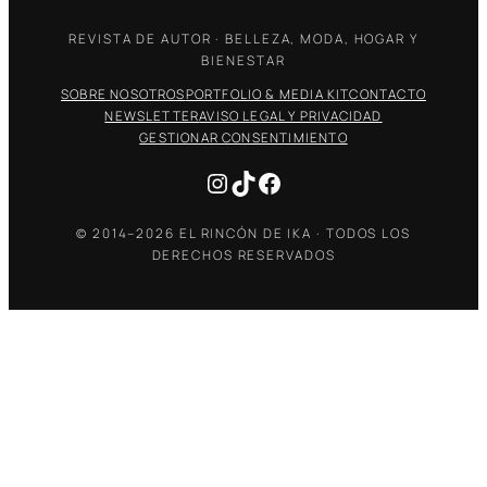
REVISTA DE AUTOR · BELLEZA, MODA, HOGAR Y
BIENESTAR
SOBRE NOSOTROS
PORTFOLIO & MEDIA KIT
CONTACTO
NEWSLETTER
AVISO LEGAL Y PRIVACIDAD
GESTIONAR CONSENTIMIENTO
Instagram
TikTok
Facebook
© 2014–2026 EL RINCÓN DE IKA · TODOS LOS
DERECHOS RESERVADOS