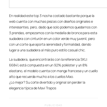
En realidad este top 3 nos ha costado bastante porque la
web cuenta con muchas piezas con diseños originales e
interesantes, pero, dado que solo podemos quedarnos con
3 prendas, empezamos con la medalla de bronce para esta
sudadera con cinturón en un color verde muy juvenil, pero
con un corte que aporta serenidad y formalidad, dando
lugar a una sudadera al más puro estilo casual chic.
La sudadera, que encontrarás con la referencia SKU:
66841, está compuesta en un 92% poliéster y un 8%
elastano, el modelo cuenta con manga francesa y un cuello
alto que recuerda mucho a los cuellos Mao.
¿Lo mejor? Su corte divertido y original sin perder la
elegancia típica de Mavi Trapos
PUBLICIDAD