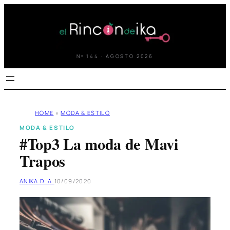
Saltar
al
contenido
Nº 144 · AGOSTO 2026
HOME
»
MODA & ESTILO
MODA & ESTILO
#Top3 La moda de Mavi
Trapos
ANIKA D. A.
10/09/2020