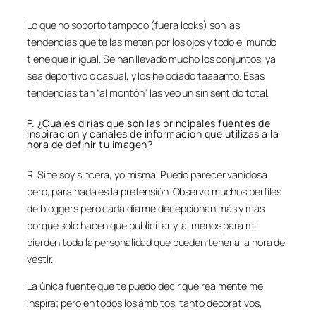
Lo que no soporto tampoco (fuera looks) son las
tendencias que te las meten por los ojos y todo el mundo
tiene que ir igual. Se han llevado mucho los conjuntos, ya
sea deportivo o casual, y los he odiado taaaanto. Esas
tendencias tan “al montón” las veo un sin sentido total.
P. ¿Cuáles dirías que son las principales fuentes de
inspiración y canales de información que utilizas a la
hora de definir tu imagen?
R. Si te soy sincera, yo misma. Puedo parecer vanidosa
pero, para nada es la pretensión. Observo muchos perfiles
de bloggers pero cada día me decepcionan más y más
porque solo hacen que publicitar y, al menos para mi
pierden toda la personalidad que pueden tener a la hora de
vestir.
La única fuente que te puedo decir que realmente me
inspira; pero en todos los ámbitos, tanto decorativos,