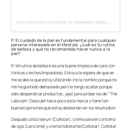
Una publicación compartida de beagavidia (@bea_personalshopper)
P. El cuidado de la piel es fundamental para cualquier
persona interesada en el lifestyle, ¿cuál es tu rutina
de belleza y qué no recomiendas hacer nunca a la
piel?
R. Mi rutina de belleza es una buena limpieza de cara con
tónicos y leches limpiadoras. Estoy a la espera de que se
me acabe la que estoy utilizando (no la nombro porque no
me ha gustado demasiado pero la tengo acabar porque
odio desperdiciar productos , jaja) para probar las de “ The
Labroom”. Descubrí hace poco esta marca y tiene tan
buenas opiniones que estoy deseando ver los resultados!
Después utilizo serum (Collistar), crema para el contorno
de ojos (Lancome) y crema hidratante(Collistar). Collistar