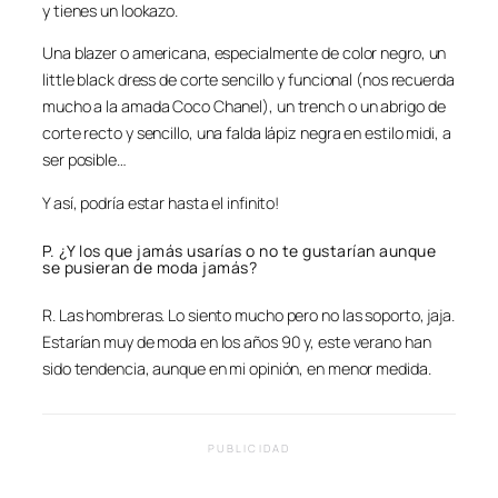
y tienes un lookazo.
Una blazer o americana, especialmente de color negro, un
little black dress de corte sencillo y funcional (nos recuerda
mucho a la amada Coco Chanel), un trench o un abrigo de
corte recto y sencillo, una falda lápiz negra en estilo midi, a
ser posible…
Y así, podría estar hasta el infinito!
P. ¿Y los que jamás usarías o no te gustarían aunque
se pusieran de moda jamás?
R. Las hombreras. Lo siento mucho pero no las soporto, jaja.
Estarían muy de moda en los años 90 y, este verano han
sido tendencia, aunque en mi opinión, en menor medida.
PUBLICIDAD