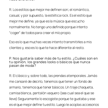
R. Los estilos que mejor me definen son; el romántico,
casual, y por supuesto, la estética rock. Es el estilo que
mejor me define, ya que es la música que escucho
normalmente. No tengo uno definido porque intento
“coger” de todos para crear el mío propio.
Eso es lo que muchas veces intento transmitirles a mis
clientes y, eso es lo que te hace diferente al resto.
P. Nos gustaría saber más de tu estilo. ¿Cuáles son en
tu opinión, los grandes looks o básicos que nunca
pasan de moda?
R. El clásico y, sobre todo, las prendas atemporales. Jamás
me cansaré de decirlo, tenemos que tener un fondo de
armario, tenemos que tener básicos. Un traje chaqueta,
camisa blanca, pantalón vaquero (sea cual sea el que se
lleve) Seguramente lo escogiste porque te gustaba y ese
es el que mejor define tu estilo. Luego le acoplas accesorios