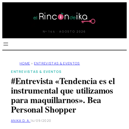
Saltar
al
contenido
Nº 144 · AGOSTO 2026
HOME
»
ENTREVISTAS & EVENTOS
ENTREVISTAS & EVENTOS
#Entrevista «Tendencia es el
instrumental que utilizamos
para maquillarnos». Bea
Personal Shopper
ANIKA D. A.
14/09/2020