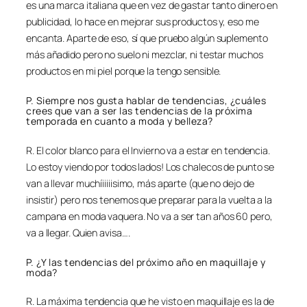
es una marca italiana que en vez de gastar tanto dinero en
publicidad, lo hace en mejorar sus productos y, eso me
encanta. Aparte de eso, sí que pruebo algún suplemento
más añadido pero no suelo ni mezclar, ni testar muchos
productos en mi piel porque la tengo sensible.
P. Siempre nos gusta hablar de tendencias, ¿cuáles
crees que van a ser las tendencias de la próxima
temporada en cuanto a moda y belleza?
R. El color blanco para el Invierno va a estar en tendencia.
Lo estoy viendo por todos lados! Los chalecos de punto se
van a llevar muchíiiiiisimo, más aparte (que no dejo de
insistir) pero nos tenemos que preparar para la vuelta a la
campana en moda vaquera. No va a ser tan años 60 pero,
va a llegar. Quien avisa….
P. ¿Y las tendencias del próximo año en maquillaje y
moda?
R. La máxima tendencia que he visto en maquillaje es la de