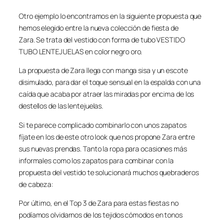
Otro ejemplo lo encontramos en la siguiente propuesta que
hemos elegido entre la nueva colección de fiesta de
Zara. Se trata del vestido con forma de tubo VESTIDO
TUBO LENTEJUELAS en color negro oro.
La propuesta de Zara llega con manga sisa y un escote
disimulado, para dar el toque sensual en la espalda con una
caída que acaba por atraer las miradas por encima de los
destellos de las lentejuelas.
Si te parece complicado combinarlo con unos zapatos
fíjate en los de este otro look que nos propone Zara entre
sus nuevas prendas. Tanto la ropa para ocasiones más
informales como los zapatos para combinar con la
propuesta del vestido te solucionará muchos quebraderos
de cabeza:
Por último, en el Top 3 de Zara para estas fiestas no
podíamos olvidarnos de los tejidos cómodos en tonos