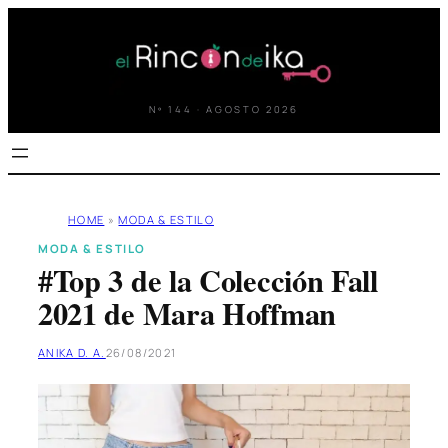
Saltar
al
contenido
Nº 144 · AGOSTO 2026
HOME
»
MODA & ESTILO
MODA & ESTILO
#Top 3 de la Colección Fall
2021 de Mara Hoffman
ANIKA D. A.
26/08/2021