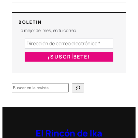
BOLETÍN
Lo mejor del mes, en tu correo.
B
u
s
c
a
r
El Rincón de Ika