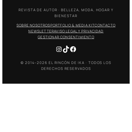
REVISTA DE AUTOR · BELLEZA, MODA, HOGAR Y
BIENESTAR
SOBRE NOSOTROS
PORTFOLIO & MEDIA KIT
CONTACTO
NEWSLETTER
AVISO LEGAL Y PRIVACIDAD
GESTIONAR CONSENTIMIENTO
Instagram
TikTok
Facebook
© 2014–2026 EL RINCÓN DE IKA · TODOS LOS
DERECHOS RESERVADOS