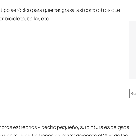
 tipo aeróbico para quemar grasa, así como otros que
 bicicleta, bailar, etc.
B
u
s
c
a
mbros estrechos y pecho pequeño, su cintura es delgada
r
s y los muslos. Lo tienen aproximadamente el 20% de las