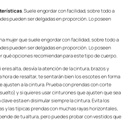
terísticas
. Suele engordar con facilidad, sobre todo a
dades pueden ser delgadas en proporción. Lo poseen
a mujer que suele engordar con facilidad, sobre todo a
dades pueden ser delgadas en proporción. Lo poseen
r qué opciones recomiendan para este tipo de cuerpo.
 eres alta, desvía la atención de la cintura, brazos y
a hora de resaltar, te sentarán bien los escotes en forma
e ajusten a la cintura. Prueba con prendas con corte
 suelto) y si quieres usar cinturones que ajusten que sea
 clave esta en disimular siempre la cintura. Evita los
s y las típicas prendas con muchas rayas horizontales,
Depende de tu altura, pero puedes probar con vestidos que