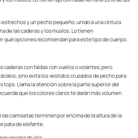
s estrechos y un pecho pequeño, unido a una cintura
na de las caderas y los muslos. Lo tienen
er qué opciones recomiendan para este tipo de cuerpo.
us caderas con faldas con vuelos o volantes, pero
ácalos, sino evita los vestidos cruzados de pecho para
os tops. Llama la atención sobre la parte superior del
ecuerda que los colores claros te darán más volumen
 las camisetas terminen por encima de la altura de la
e pata de elefante.
 por encima de ella.