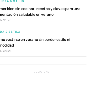
LLEZA & SALUD
er bien sin cocinar: recetas y claves para una
imentación saludable en verano
07/2026
DA & ESTILO
o vestirse en verano sin perder estilo ni
modidad
07/2026
PUBLICIDAD