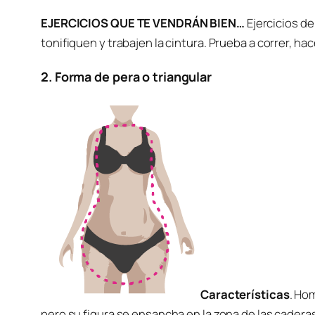
EJERCICIOS QUE TE VENDRÁN BIEN…
Ejercicios de
tonifiquen y trabajen la cintura. Prueba a correr, hacer
2. Forma de pera o triangular
Características
. Ho
pero su figura se ensancha en la zona de las cadera