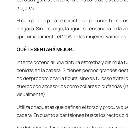
mujeres.
El cuerpo tipo pera se caracteriza por unos hombro
delgada. Sin embargo, la figura se ensancha en la zo
aproximadamente el 20% de las mujeres. Vamos a v
QUÉ TE SENTARÁ MEJOR…
Intenta potenciar una cintura estrecha y disimula t
ceñidas en la cadera. Si tienes pechos grandes dest
no desproporcionar la figura, sino es tu caso evita l
cuerpo con accesorios como collares o bufandas (r
visualmente).
Utiliza chaquetas que definan el torso y procura que
cadera. En cuanto a pantalones busca los rectos o d
Se deberían evitar los cinturones a la cadena, mejor