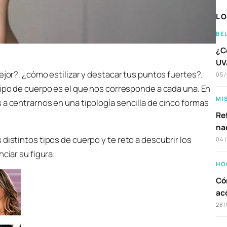
LO
BE
¿C
UVA
jor?, ¿cómo estilizar y destacar tus puntos fuertes?.
05
ipo de cuerpo es el que nos corresponde a cada una. En
MI
 a centrarnos en una tipología sencilla de cinco formas
Ref
na
distintos tipos de cuerpo y te reto a descubrir los
04
ciar su figura:
HO
Có
ac
28/