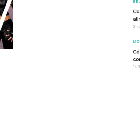
BE
Com
al
21/
MO
Cóm
co
14/