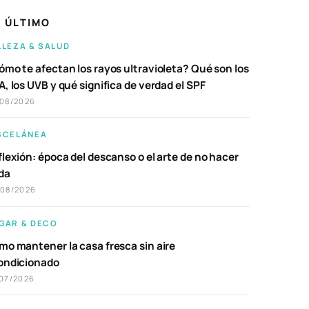
 ÚLTIMO
LLEZA & SALUD
ómo te afectan los rayos ultravioleta? Qué son los
, los UVB y qué significa de verdad el SPF
/08/2026
SCELÁNEA
lexión: época del descanso o el arte de no hacer
da
/08/2026
GAR & DECO
mo mantener la casa fresca sin aire
ondicionado
07/2026