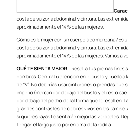
Carac
costa de su zona abdominal y cintura. Las extremi
aproximadamente el 14% de las mujeres.
Cómo es la mujer con un cuerpo tipo manzana? Es un
costa de su zona abdominal y cintura. Las extremi
aproximadamente el 14% de las mujeres. Vamos a ve
QUÉ TE SIENTA MEJOR…
Resalta tus piernas finas si
hombros. Centra tu atención en el busto y cuello a l
de “V”. No deberías usar cinturones o prendas que s
imperio (marcan por debajo del busto y el resto cae
por debajo del pecho de tal forma que lo resalten. La
grandes contrastes de colores vivos en las camiseta
si quieres rayas te sentarán mejor las verticales. 
tengan el largo justo por encima de la rodilla.