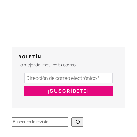
BOLETÍN
Lo mejor del mes, en tu correo.
B
u
s