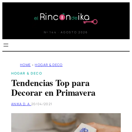
Saltar
al
contenido
Nº 144 · AGOSTO 2026
HOME
»
HOGAR & DECO
HOGAR & DECO
Tendencias Top para
Decorar en Primavera
ANIKA D. A.
20/04/2021