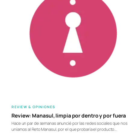
REVIEW & OPINIONES
Review: Manasul, limpia por dentro y por fuera
Hace un par de semanas anuncié por las redes sociales que nos
uníamos al Reto Manasul, por el que probaría el producto…