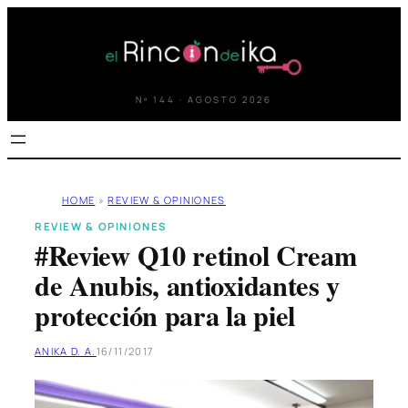
Saltar
al
contenido
Nº 144 · AGOSTO 2026
HOME
»
REVIEW & OPINIONES
REVIEW & OPINIONES
#Review Q10 retinol Cream
de Anubis, antioxidantes y
protección para la piel
ANIKA D. A.
16/11/2017