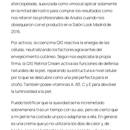
aterciopelada, suavizada como vimos al aplicar solamente
en la mitad del rostro para comprar los resultados como
nos retaron las profesionales de Anubis cuando nos
obsequiaron con el producto en e Salón Look Madrid de
2016.
Por activos, la coenzima Q10 reactiva la energía de las
células, neutralizando los factores agravantes del
envejecimiento cutáneo. Según nos explicaba la propia
firma, la Q10 Retinol Cream activa las funciones de defensa
naturales de la piel, reparando su estructura a nivel celular
por lo que se descubre como una piel perfecta para el
otoño. También posee vitaminas A, B3, C y E para devolver
la luminosidad a la piel.
Puedo testificar que la suavidad se ha incremetado
sobremanera tras un tiempo con su uso, pero es cierto que
a mi piel le ha costado un poco adaptarse a ella. En general
es una crema que yo no utilizaría los días de calor y, de