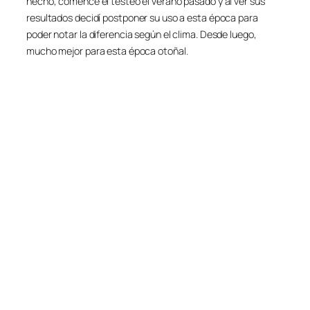
hecho, comencé el testeo el verano pasado y al ver sus
resultados decidí postponer su uso a esta época para
poder notar la diferencia según el clima. Desde luego,
mucho mejor para esta época otoñal.