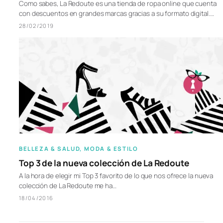
Como sabes, La Redoute es una tienda de ropa online que cuenta
con descuentos en grandes marcas gracias a su formato digital.…
28/02/2019
BELLEZA & SALUD
, 
MODA & ESTILO
Top 3 de la nueva colección de La Redoute
A la hora de elegir mi Top 3 favorito de lo que nos ofrece la nueva
colección de La Redoute me ha…
18/04/2016