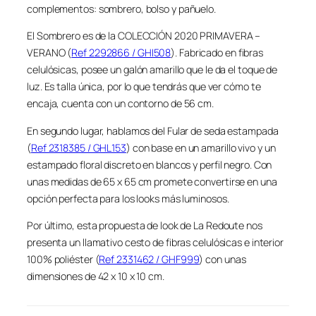
complementos: sombrero, bolso y pañuelo.
El Sombrero es de la COLECCIÓN 2020 PRIMAVERA –
VERANO (
Ref 2292866 / GHI508
). Fabricado en fibras
celulósicas, posee un galón amarillo que le da el toque de
luz. Es talla única, por lo que tendrás que ver cómo te
encaja, cuenta con un contorno de 56 cm.
En segundo lugar, hablamos del Fular de seda estampada
(
Ref 2318385 / GHL153
) con base en un amarillo vivo y un
estampado floral discreto en blancos y perfil negro. Con
unas medidas de 65 x 65 cm promete convertirse en una
opción perfecta para los looks más luminosos.
Por último, esta propuesta de look de La Redoute nos
presenta un llamativo cesto de fibras celulósicas e interior
100% poliéster (
Ref 2331462 / GHF999
) con unas
dimensiones de 42 x 10 x 10 cm.