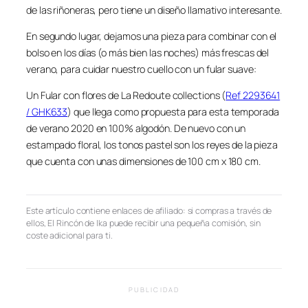
de las riñoneras, pero tiene un diseño llamativo interesante.
En segundo lugar, dejamos una pieza para combinar con el
bolso en los días (o más bien las noches) más frescas del
verano, para cuidar nuestro cuello con un fular suave:
Un Fular con flores de La Redoute collections (
Ref 2293641
/ GHK633
) que llega como propuesta para esta temporada
de verano 2020 en 100% algodón. De nuevo con un
estampado floral, los tonos pastel son los reyes de la pieza
que cuenta con unas dimensiones de 100 cm x 180 cm.
Este artículo contiene enlaces de afiliado: si compras a través de
ellos, El Rincón de Ika puede recibir una pequeña comisión, sin
coste adicional para ti.
PUBLICIDAD