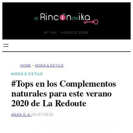
Saltar
al
contenido
Nº 144 · AGOSTO 2026
HOME
»
MODA & ESTILO
MODA & ESTILO
#Tops en los Complementos
naturales para este verano
2020 de La Redoute
ANIKA D. A.
09/07/2020