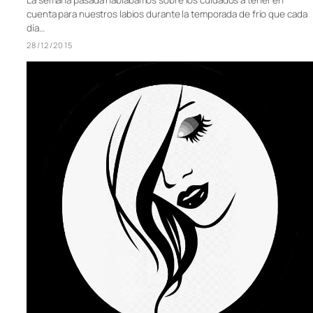
cuenta para nuestros labios durante la temporada de frío que cada
día…
28/12/2015