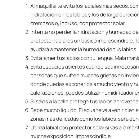
Al maquillarte evita los labiales más secos, c
hidratación en los labios y los de larga durac
cremosos o, incluso, con protector solar.
Intenta no perder la hidratación y humedad de 
protector labial es un básico imprescindible. 
ayudará a mantener la humedad de tus labios.
Evita lamer tus labios con tu lengua. Mala man
Evita espacios abiertos cuando sea innecesario
personas que sufren muchas grietas en invierno
donde puedas exponerlos a mucho viento y h
calefacciones, puedes utilizar humidificador e
Si sales a la calle protege tus labios aprovecha
Bebe mucho líquido. El agua te va a venir bien 
zonas más delicadas como los labios, será don
Utiliza labial con protector solar si vas a la 
mucha exposición: imprescindible.