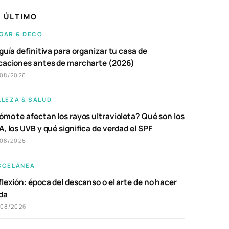
 ÚLTIMO
GAR & DECO
guía definitiva para organizar tu casa de
caciones antes de marcharte (2026)
/08/2026
LLEZA & SALUD
ómo te afectan los rayos ultravioleta? Qué son los
, los UVB y qué significa de verdad el SPF
/08/2026
SCELÁNEA
lexión: época del descanso o el arte de no hacer
da
/08/2026