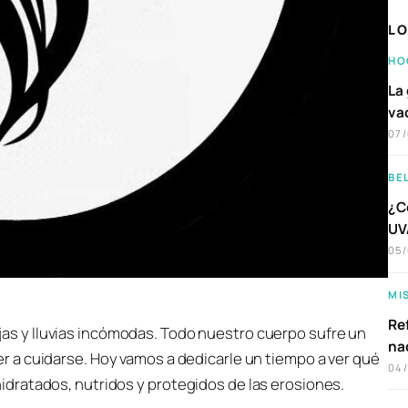
LO
HO
La 
va
07
BE
¿C
UVA
05
MI
Ref
as y lluvias incómodas. Todo nuestro cuerpo sufre un
na
r a cuidarse. Hoy vamos a dedicarle un tiempo a ver qué
04
dratados, nutridos y protegidos de las erosiones.