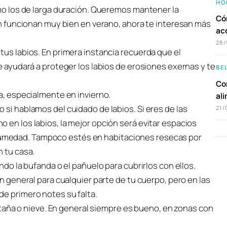
HO
omo los de larga duración. Queremos mantener la
Có
ión funcionan muy bien en verano, ahora te interesan más
ac
28/
tus labios. En primera instancia recuerda que el
Te ayudará a proteger los labios de erosiones exernas y te
BE
Com
ía, especialmente en invierno.
al
 si hablamos del cuidado de labios. Si eres de las
21/
 en los labios, la mejor opción será evitar espacios
umedad. Tampoco estés en habitaciones resecas por
n tu casa.
ndo la bufanda o el pañuelo para cubrirlos con ellos.
en general para cualquier parte de tu cuerpo, pero en las
de primero notes su falta.
montaña o nieve. En general siempre es bueno, en zonas con