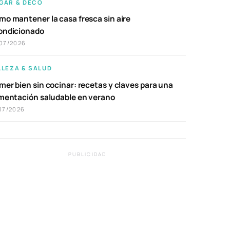
GAR & DECO
mo mantener la casa fresca sin aire
ondicionado
07/2026
LLEZA & SALUD
er bien sin cocinar: recetas y claves para una
imentación saludable en verano
07/2026
PUBLICIDAD