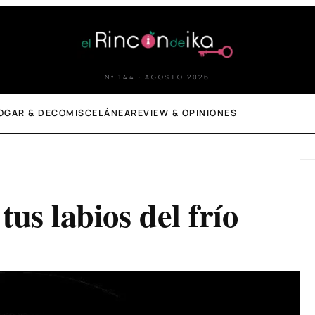
Nº 144 · AGOSTO 2026
OGAR & DECO
MISCELÁNEA
REVIEW & OPINIONES
us labios del frío