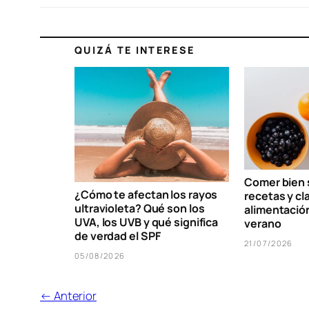
QUIZÁ TE INTERESE
Comer bien s
¿Cómo te afectan los rayos
recetas y cl
ultravioleta? Qué son los
alimentació
UVA, los UVB y qué significa
verano
de verdad el SPF
21/07/2026
05/08/2026
← Anterior