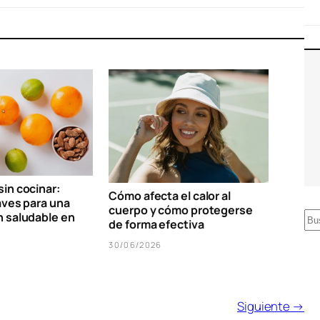
in cocinar:
Cómo afecta el calor al
aves para una
cuerpo y cómo protegerse
n saludable en
B
de forma efectiva
u
30/06/2026
s
c
a
Siguiente →
r