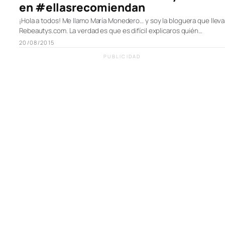
en #ellasrecomiendan
¡Hola a todos! Me llamo María Monedero… y soy la bloguera que lleva
Rebeautys.com. La verdad es que es difícil explicaros quién…
20/08/2015
PUBLICIDAD