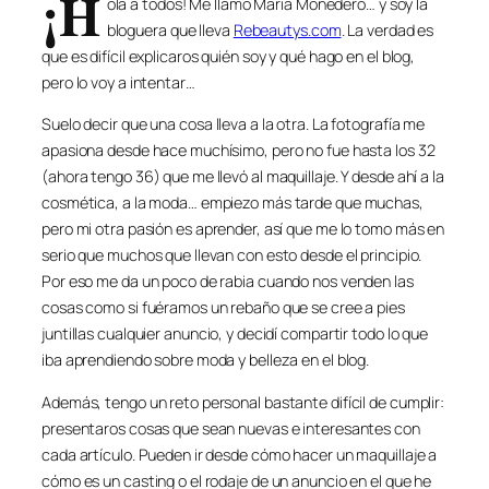
¡H
ola a todos! Me llamo María Monedero… y soy la
bloguera que lleva
Rebeautys.com
. La verdad es
que es difícil explicaros quién soy y qué hago en el blog,
pero lo voy a intentar…
Suelo decir que una cosa lleva a la otra. La fotografía me
apasiona desde hace muchísimo, pero no fue hasta los 32
(ahora tengo 36) que me llevó al maquillaje. Y desde ahí a la
cosmética, a la moda… empiezo más tarde que muchas,
pero mi otra pasión es aprender, así que me lo tomo más en
serio que muchos que llevan con esto desde el principio.
Por eso me da un poco de rabia cuando nos venden las
cosas como si fuéramos un rebaño que se cree a pies
juntillas cualquier anuncio, y decidí compartir todo lo que
iba aprendiendo sobre moda y belleza en el blog.
Además, tengo un reto personal bastante difícil de cumplir:
presentaros cosas que sean nuevas e interesantes con
cada artículo. Pueden ir desde cómo hacer un maquillaje a
cómo es un casting o el rodaje de un anuncio en el que he