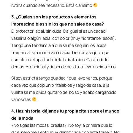
rutina cuando sea necesario. Está clarísimo
3. ¿Cuáles son los productos y elementos
imprescindibles sin los que no sales de casa?
El protector labial, sin duda. Da igual si es un cacao,
vaselina o algún labial con color (muy hidratante, eso sí).
Tengo una tendencia a que se me sequen los labios
tremenda, si a mí me va un labial bien os aseguro que
cumple en el apartado de la hidratación. Casi todo lo
demás es opcional y depende del día lo llevo encima o no.
Si soy estricta tengo que decir que llevo varios, porque
cada vez que cojo un pintalabios y salgo de casa, a la
vuelta se me olvida quitarlo del bolso y acabo cargándolo
varios días
.
4. Haz historia, déjanos tu propia cita sobre el mundo
de la moda
«No sigas las modas, créalas». No soy la primera que lo
dice, pero me siento muy identificada con esta frase ;). No