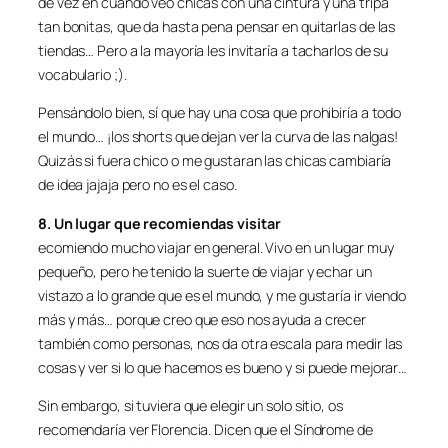
de vez en cuando veo chicas con una cintura y una tripa
tan bonitas, que da hasta pena pensar en quitarlas de las
tiendas… Pero a la mayoría les invitaría a tacharlos de su
vocabulario ;).
Pensándolo bien, sí que hay una cosa que prohibiría a todo
el mundo… ¡los shorts que dejan ver la curva de las nalgas!
Quizás si fuera chico o me gustaran las chicas cambiaría
de idea jajaja pero no es el caso.
8. Un lugar que recomiendas visitar
ecomiendo mucho viajar en general. Vivo en un lugar muy
pequeño, pero he tenido la suerte de viajar y echar un
vistazo a lo grande que es el mundo, y me gustaría ir viendo
más y más… porque creo que eso nos ayuda a crecer
también como personas, nos da otra escala para medir las
cosas y ver si lo que hacemos es bueno y si puede mejorar…
Sin embargo, si tuviera que elegir un solo sitio, os
recomendaría ver Florencia. Dicen que el Síndrome de