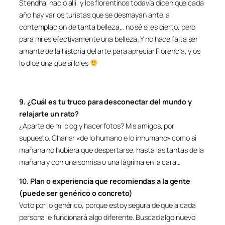
Stendhal nació allí, y los florentinos todavía dicen que cada
año hay varios turistas que se desmayan ante la
contemplación de tanta belleza… no sé si es cierto, pero
para mí es efectivamente una belleza. Y no hace falta ser
amante de la historia del arte para apreciar Florencia, y os
lo dice una que sí lo es
9. ¿Cuál es tu truco para desconectar del mundo y
relajarte un rato?
¿Aparte de mi blog y hacer fotos? Mis amigos, por
supuesto. Charlar «de lo humano e lo inhumano» como si
mañana no hubiera que despertarse, hasta las tantas de la
mañana y con una sonrisa o una lágrima en la cara…
10. Plan o experiencia que recomiendas a la gente
(puede ser genérico o concreto)
Voto por lo genérico, porque estoy segura de que a cada
persona le funcionará algo diferente. Buscad algo nuevo