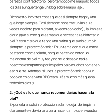
parezca contradictorio, pero tampoco me maquillo todos
los días aunque tenga un blog sobre maquillaje…
Dicho esto, hay tres cosas que casi siempre hago y una
que hago siempre. Casi siempre: ponerme un labial (a
veces incoloro para hidratar, a veces con color) , la limpieza
diaria (que sí creo que es más que necesaria) e hidratar la
piel. Y está claro que tengo una rutina que suelo cumplir
siempre: la protección solar. Es un tema con el que estoy
bastante concienciada, porque he tenido cerca un
melanoma de piel muy feo y no se lo deseo a nadie,
nosotros escapamos por los pelos pero muchos no tienen
esa suerte. Además, si unes la protección solar con un
poco de color en una BBCream, irás mucho más guapa
todos los días ;).
2. ¿Qué es lo que nunca recomendarías hacer a la
piel?
Exponerla al sol sin protección solar, o dejar de limpiarla
diariamente y de vigilarla para hacer cambios en vuestra