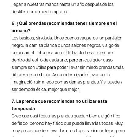
llegan a nuestras manos hasta un año después de los
desfiles como muy temprano…
6. ¿Qué prendas recomiendas tener siempre en el
armario?
Los básicos, sin duda. Unos buenos vaqueros, un pantalón
negro, la camisa blanca o unos salones negros, y algo de
color camel… el consabido little black dress… siempre
dentro del estilo de cada uno, pero en cualquier caso
siempre son útiles para poder llevar sin miedo prendas más
difíciles de combinar. Así puedes dejarte llevar por tu
imaginación sin miedo con las demás prendas. Y si pueden
ser de moda ética, mejor que mejor.
7. La prenda que recomiendas no utilizar esta
temporada
Creo que casi todas las prendas quedan bien a algún tipo
de físico, pero no hay físico que pueda llevarlas todas. Muy,
muy pocas pueden llevar los crop tops, sin ir más lejos, pero