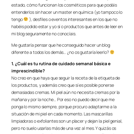
estado, cómo funcionan los cosméticos para que podáis
entenderlos sin hacer un master en química (yo tampoco lo
tengo
), desfiles o eventos interesantes en los que no
habéis podido estar y yo sí o productos que antes de leer en
mi blog seguramente no conocíais.
Me gustaría pensar que he conseguido hacer un blog
diferente a todos los demás… ¿no os gustaría leerlo?
1. ¿Cuál es tu rutina de cuidado semanal básica e
imprescindible?
No creo en que haya que seguir la receta de la etiqueta de
los productos, y además creo que sí es posible ponerse
demasiadas cremas. Mi piel aún no necesita cremas por la
mañana y por la noche… Por eso no puedo decir que me
ponga lo mismo siempre, porque procuro adaptarme a la
situación de mi piel en cada momento. Las mascarillas
limpiadoras o exfoliantes son un placer y dejan la piel genial,
pero no suelo usarlas más de una vez al mes. Y quizás os