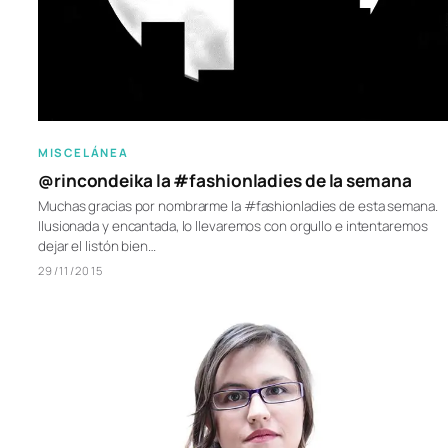
MISCELÁNEA
@rincondeika la #fashionladies de la semana
Muchas gracias por nombrarme la #fashionladies de esta semana.
Ilusionada y encantada, lo llevaremos con orgullo e intentaremos
dejar el listón bien…
29/11/2015