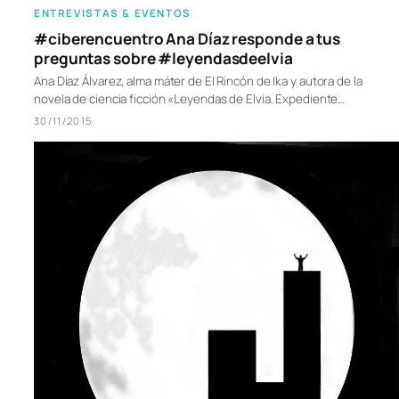
ENTREVISTAS & EVENTOS
#ciberencuentro Ana Díaz responde a tus
preguntas sobre #leyendasdeelvia
Ana Díaz Álvarez, alma máter de El Rincón de Ika y autora de la
novela de ciencia ficción «Leyendas de Elvia. Expediente…
30/11/2015