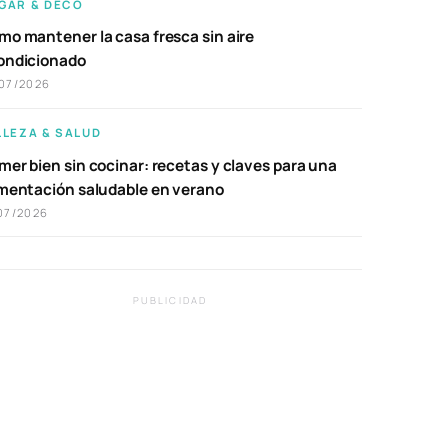
GAR & DECO
mo mantener la casa fresca sin aire
ondicionado
07/2026
LLEZA & SALUD
er bien sin cocinar: recetas y claves para una
imentación saludable en verano
07/2026
PUBLICIDAD