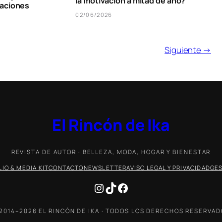
la motivación a mitad de año?
caciones
02/06/2026
Siguiente →
El Rincón de Ika
REVISTA DE AUTOR · BELLEZA, MODA, HOGAR Y BIENESTAR
IO & MEDIA KIT
CONTACTO
NEWSLETTER
AVISO LEGAL Y PRIVACIDAD
GES
Instagram
TikTok
Facebook
2014–2026 EL RINCÓN DE IKA · TODOS LOS DERECHOS RESERVA