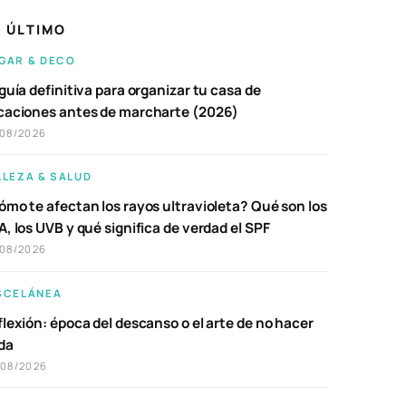
 ÚLTIMO
GAR & DECO
guía definitiva para organizar tu casa de
caciones antes de marcharte (2026)
/08/2026
LLEZA & SALUD
ómo te afectan los rayos ultravioleta? Qué son los
, los UVB y qué significa de verdad el SPF
/08/2026
SCELÁNEA
lexión: época del descanso o el arte de no hacer
da
/08/2026