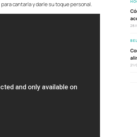
HO
 para cantarla y darle su toque personal.
Có
ac
28/
BE
Com
al
21/