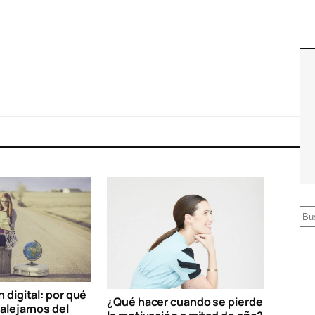
B
u
s
c
a
digital: por qué
¿Qué hacer cuando se pierde
alejarnos del
r