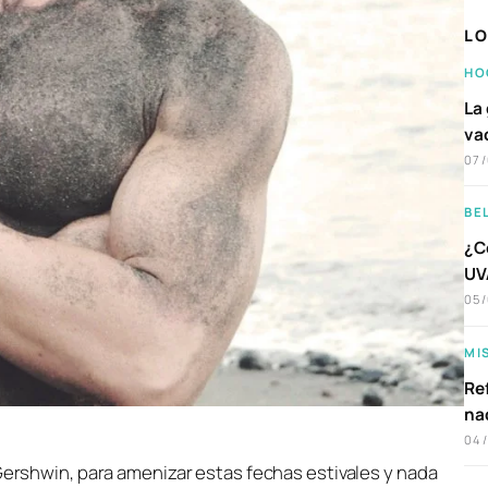
LO
HO
La 
va
07
BE
¿C
UVA
05
MI
Ref
na
04
rshwin, para amenizar estas fechas estivales y nada