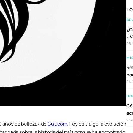
LO
BE
¿C
UVA
05
MI
Ref
na
04
HO
Có
ac
28/
0 años de belleza» de
Cut.com
. Hoy os traigo la evolución
ntar nada sobre la historia del país porque he encontrado