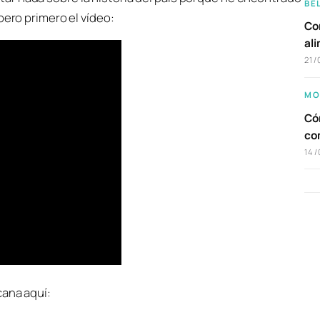
BE
pero primero el vídeo:
Com
al
21/
MO
Cóm
co
14/
cana aquí: