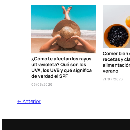
Comer bien s
¿Cómo te afectan los rayos
recetas y cl
ultravioleta? Qué son los
alimentació
UVA, los UVB y qué significa
verano
de verdad el SPF
21/07/2026
05/08/2026
← Anterior