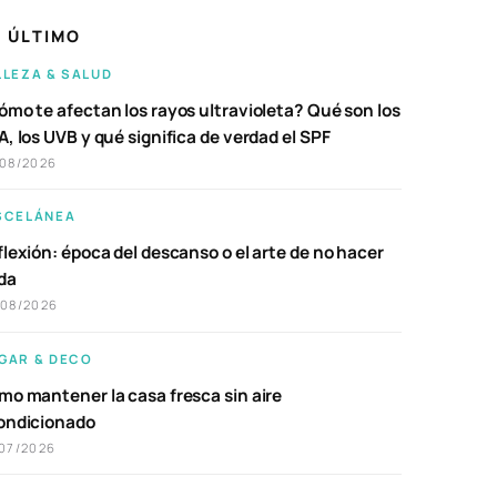
 ÚLTIMO
LLEZA & SALUD
ómo te afectan los rayos ultravioleta? Qué son los
, los UVB y qué significa de verdad el SPF
/08/2026
SCELÁNEA
lexión: época del descanso o el arte de no hacer
da
/08/2026
GAR & DECO
mo mantener la casa fresca sin aire
ondicionado
07/2026