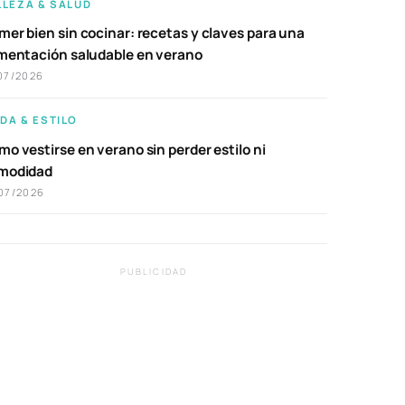
LLEZA & SALUD
er bien sin cocinar: recetas y claves para una
imentación saludable en verano
07/2026
DA & ESTILO
o vestirse en verano sin perder estilo ni
modidad
07/2026
PUBLICIDAD