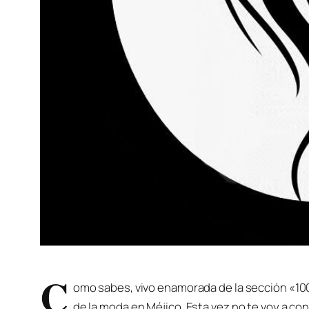
C
omo sabes, vivo enamorada de la sección «10
de la moda en Méjico. Esta vez no te voy a co